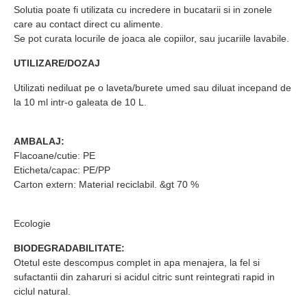
Solutia poate fi utilizata cu incredere in bucatarii si in zonele
care au contact direct cu alimente.
Se pot curata locurile de joaca ale copiilor, sau jucariile lavabile.
UTILIZARE/DOZAJ
Utilizati nediluat pe o laveta/burete umed sau diluat incepand de
la 10 ml intr-o galeata de 10 L.
AMBALAJ:
Flacoane/cutie: PE
Eticheta/capac: PE/PP
Carton extern: Material reciclabil. &gt 70 %
Ecologie
BIODEGRADABILITATE:
Otetul este descompus complet in apa menajera, la fel si
sufactantii din zaharuri si acidul citric sunt reintegrati rapid in
ciclul natural.