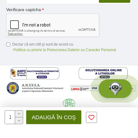
Verificare captcha
Declar că am citit şi sunt de acord cu
Politica cu privire la Prelucrarea Datelor cu Caracter Personal
© 2026 Medfusion SRL, CIF: RO31041639 | Nr. reg.: J12/3428/2012 -
ADAUGĂ ÎN COŞ
Toate drepturile rezervate - by DevPro.ro