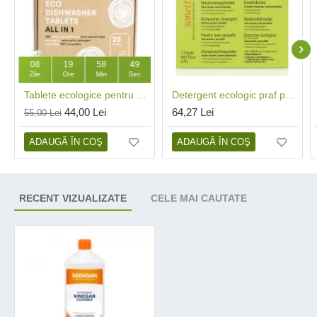
08
19
58
48
Zile
Ore
Min
Sec
Tablete ecologice pentru mașina de spălat vase (25 buc), Mulieres
Detergent ecologic praf pentru masina de spalat vase (1.5 kg), Sonett
44,00 Lei
64,27 Lei
55,00 Lei
ADAUGĂ ÎN COŞ
ADAUGĂ ÎN COŞ
RECENT VIZUALIZATE
CELE MAI CAUTATE