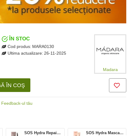
ÎN STOC
Cod produs:
MARA0130
Ultima actualizare:
26-11-2025
Madara
Ă ÎN COŞ
Feedback-ul tău
SOS Hydra Repair Ser intensiv (30 ml), Madara
SOS Hydra Masca hidratanta si iluminatoare (60 ml), Madara