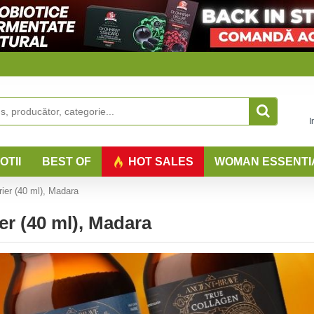
I
OTII
BEST OF
HOT SALES
WOMAN ESSENTI
er (40 ml), Madara
r (40 ml), Madara