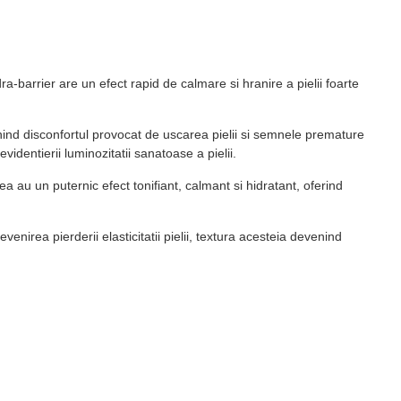
-barrier are un efect rapid de calmare si hranire a pielii foarte
enind disconfortul provocat de uscarea pielii si semnele premature
identierii luminozitatii sanatoase a pielii.
 au un puternic efect tonifiant, calmant si hidratant, oferind
irea pierderii elasticitatii pielii, textura acesteia devenind