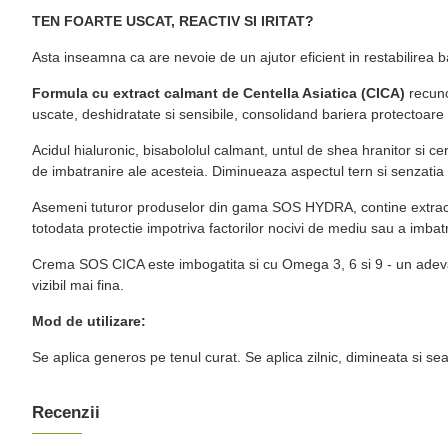
TEN FOARTE USCAT, REACTIV SI IRITAT?
Asta inseamna ca are nevoie de un ajutor eficient in restabilirea b
Formula cu extract calmant de Centella Asiatica (CICA)
recuno
uscate, deshidratate si sensibile, consolidand bariera protectoare 
Acidul hialuronic, bisabololul calmant, untul de shea hranitor si c
de imbatranire ale acesteia. Diminueaza aspectul tern si senzatia d
Asemeni tuturor produselor din gama SOS HYDRA, contine extracte di
totodata protectie impotriva factorilor nocivi de mediu sau a imbatra
Crema SOS CICA este imbogatita si cu Omega 3, 6 si 9 - un adevarat 
vizibil mai fina.
Mod de utilizare:
Se aplica generos pe tenul curat. Se aplica zilnic, dimineata si sea
Recenzii