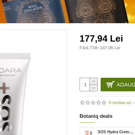
177,94 Lei
Fără TVA: 147,06 Lei
ADAUG
0 review-uri
-
Botaniq deals
SOS Hydra Crema rehidratanta (50 ml), Madara