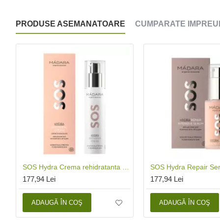
PRODUSE ASEMANATOARE
CUMPARATE IMPREU
SOS Hydra Crema rehidratanta (50 ml), Madara
177,94 Lei
177,94 Lei
ADAUGĂ ÎN COŞ
ADAUGĂ ÎN COŞ