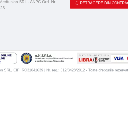
 Medfusion SRL - ANPC Ord. Nr.
RETRAGERE DIN CONTRA
023
 SRL, CIF: RO31041639 | Nr. reg.: J12/3428/2012 - Toate drepturile rezerva