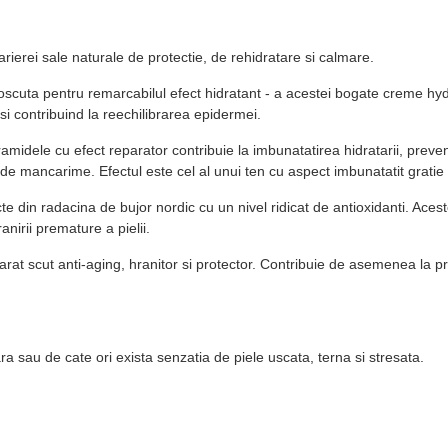
arierei sale naturale de protectie, de rehidratare si calmare.
scuta pentru remarcabilul efect hidratant - a acestei bogate creme hydra
si contribuind la reechilibrarea epidermei.
eramidele cu efect reparator contribuie la imbunatatirea hidratarii, prev
e mancarime. Efectul este cel al unui ten cu aspect imbunatatit gratie ev
n radacina de bujor nordic cu un nivel ridicat de antioxidanti. Acestea
nirii premature a pielii.
scut anti-aging, hranitor si protector. Contribuie de asemenea la preven
ra sau de cate ori exista senzatia de piele uscata, terna si stresata.