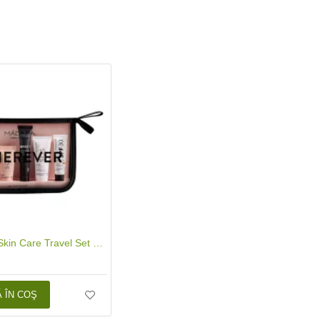
Wherever Skin Care Travel Set 5in1 - Kit de calatorie, Madara
 ÎN COŞ