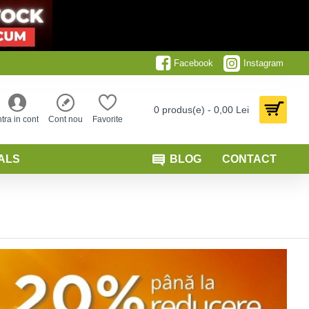
Facebook
Instagram
0 produs(e) - 0,00 Lei
ntra in cont
Cont nou
Favorite
ALS
BLOG
CONTACT