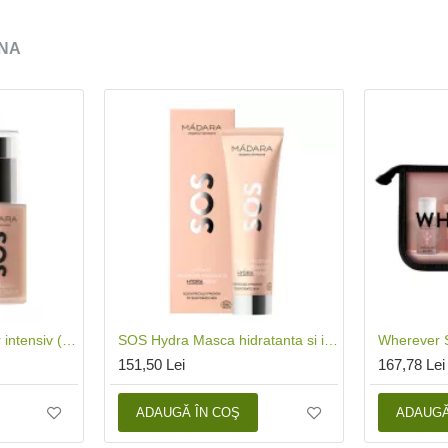
NA
SOS Hydra Repair Ser intensiv (30 ml), Madara
SOS Hydra Masca hidratanta si iluminatoare (60 ml), Madara
151,50 Lei
167,78 Lei
ADAUGĂ ÎN COŞ
ADAUGĂ