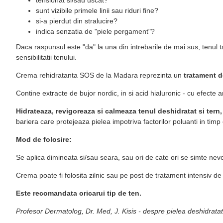
sunt vizibile primele linii sau riduri fine?
si-a pierdut din stralucire?
indica senzatia de "piele pergament"?
Daca raspunsul este "da" la una din intrebarile de mai sus, tenul tau
sensibilitatii tenului.
Crema rehidratanta SOS de la Madara reprezinta un
tratament de
Contine extracte de bujor nordic, in si acid hialuronic - cu efecte an
Hidrateaza, revigoreaza si calmeaza tenul deshidratat si tern, 
bariera care protejeaza pielea impotriva factorilor poluanti in timp
Mod de folosire:
Se aplica dimineata si/sau seara, sau ori de cate ori se simte nevoi
Crema poate fi folosita zilnic sau pe post de tratament intensiv de
Este recomandata oricarui tip de ten.
Profesor Dermatolog, Dr. Med, J. Kisis - despre pielea deshidratat