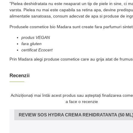
"Pielea deshidratata nu este neaparat un tip de piele in sine, ci m
varsta. Pielea nu mai este capabila sa retina apa, devine predispus
alimentatie sanatoasa, consum adecvat de apa si produse de ingrijire
Produsele cosmetice bio Madara sunt create fara parfumuri sintetice,
produs VEGAN
fara gluten
certificat Ecocert
Prin Madara alegi produse cosmetice care au grija atat de frumuse
Recenzii
Achiziționați mai întâi acest produs sau așteptați finalizarea come
a face o recenzie
REVIEW SOS HYDRA CREMA REHIDRATANTA (50 ML