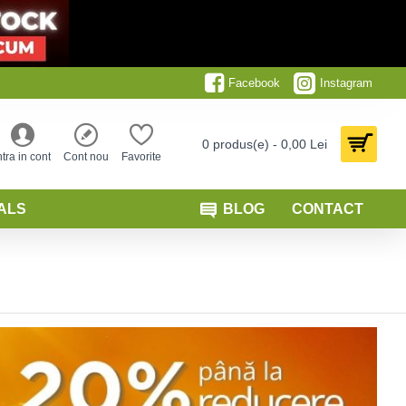
Facebook
Instagram
0 produs(e) - 0,00 Lei
ntra in cont
Cont nou
Favorite
ALS
BLOG
CONTACT