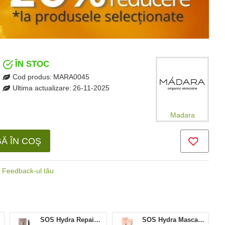
ÎN STOC
Cod produs:
MARA0045
Ultima actualizare:
26-11-2025
Madara
Ă ÎN COŞ
Feedback-ul tău
SOS Hydra Repair Ser intensiv (30 ml), Madara
SOS Hydra Masca hidratanta si iluminatoare (60 ml), Madara