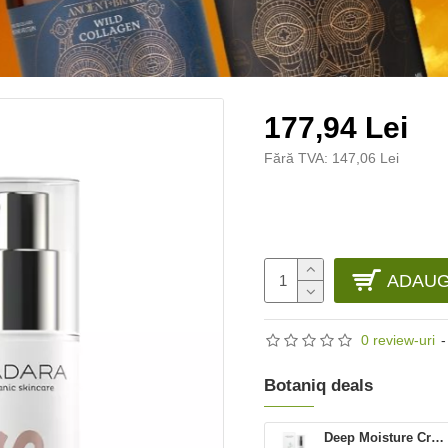
177,94 Lei
Fără TVA: 147,06 Lei
ADAUG
0 review-uri
-
Botaniq deals
Deep Moisture Crema nutritiva pentru ten uscat (50 ml), Madara