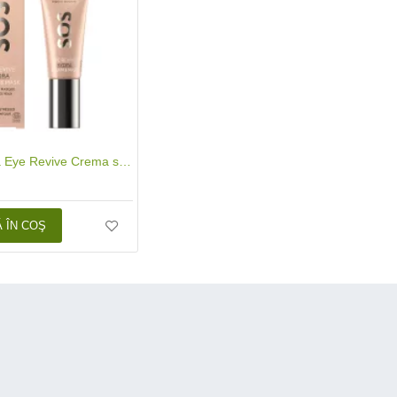
SOS Hydra Eye Revive Crema si masca pentru ochi (20 ml), Madara
 ÎN COŞ