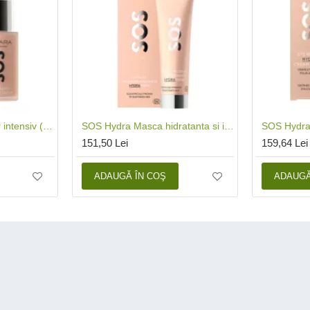
SOS Hydra Repair Ser intensiv (30 ml), Madara
SOS Hydra Masca hidratanta si iluminatoare (60 ml), Madara
151,50 Lei
159,64 Lei
ADAUGĂ ÎN COŞ
ADAUGĂ