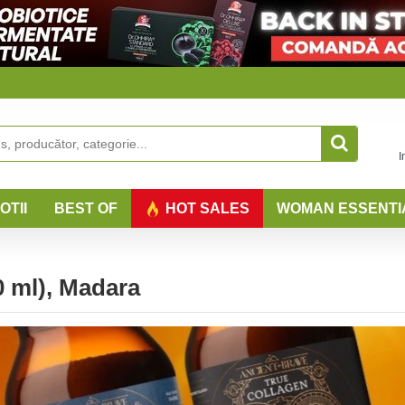
I
OTII
BEST OF
HOT SALES
WOMAN ESSENTI
 ml), Madara