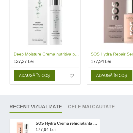
Deep Moisture Crema nutritiva pentru ten uscat (50 ml), Madara
137,27 Lei
177,94 Lei
ADAUGĂ ÎN COŞ
ADAUGĂ ÎN COŞ
RECENT VIZUALIZATE
CELE MAI CAUTATE
SOS Hydra Crema rehidratanta (50 ml), Madara
177,94 Lei