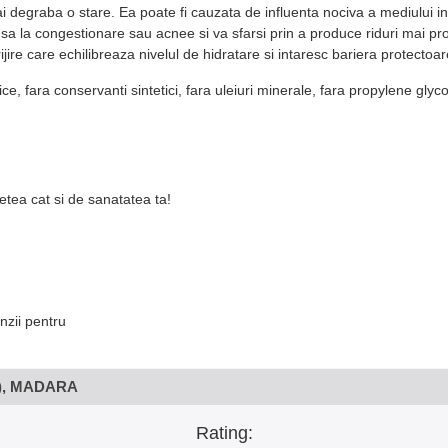
ai degraba o stare. Ea poate fi cauzata de influenta nociva a mediului in
a la congestionare sau acnee si va sfarsi prin a produce riduri mai pron
 care echilibreaza nivelul de hidratare si intaresc bariera protectoare l
 fara conservanti sintetici, fara uleiuri minerale, fara propylene glycol
tea cat si de sanatatea ta!
nzii pentru
), MADARA
Rating: