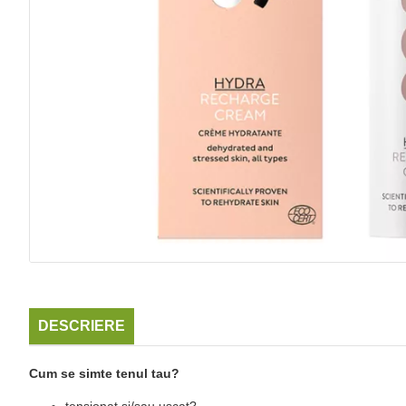
DESCRIERE
Cum se simte tenul tau?
tensionat si/sau uscat?