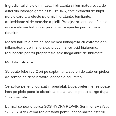
Ingredientul cheie din masca hidratanta si iluminatoare, ca de
altfel din intreaga gama SOS HYDRA, este extractul de bujor
nordic care are efecte puternic hidratante, tonifiante,
antioxidante si de netezire a pielii. Protejeaza tenul de efectele
nocive ale mediului inconjurator si de aparitia prematura a
ridurilor.
Masca naturala este de asemenea imbogatita cu extracte anti-
inflamatoare de in si urzica, precum si cu acid hialuronic,
recunoscut pentru proprietatile sale inegalabile de hidratare.
Mod de folosire
Se poate folosi de 2 ori pe saptamana sau ori de cate ori pielea
da semne de deshidratare, oboseala sau stres.
Se aplica pe tenul curatat in prealabil. Dupa preferinte, se poate
lasa pe piele pana la absorbtia totala sau se poate sterge dupa
15-20 minute.
La final se poate aplica SOS HYDRA REPAIR Ser intensiv si/sau
SOS HYDRA Crema rehidratanta pentru consolidarea efectului