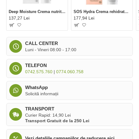
Deep Moisture Crema nutritiva pentru ten uscat (50 ml), Madara
SOS Hydra Crema rehidratanta (50 ml), Madara
137,27 Lei
177,94 Lei
CALL CENTER
Luni - Vineri 08:00 - 17:00
TELEFON
0742.575.760
|
0774.060.758
WhatsApp
Solicită informații
TRANSPORT
Curier Rapid: 14,90 Lei
Transport Gratuit de la 250 Lei
Vezi detaliile campaniilor de reducere aici