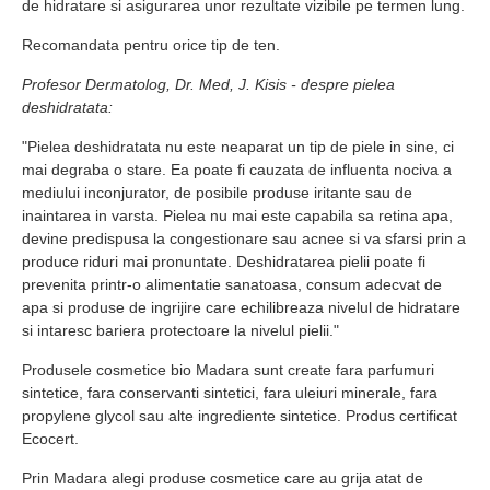
de hidratare si asigurarea unor rezultate vizibile pe termen lung.
Recomandata pentru orice tip de ten.
Profesor Dermatolog, Dr. Med, J. Kisis - despre pielea
deshidratata:
"Pielea deshidratata nu este neaparat un tip de piele in sine, ci
mai degraba o stare. Ea poate fi cauzata de influenta nociva a
mediului inconjurator, de posibile produse iritante sau de
inaintarea in varsta. Pielea nu mai este capabila sa retina apa,
devine predispusa la congestionare sau acnee si va sfarsi prin a
produce riduri mai pronuntate. Deshidratarea pielii poate fi
prevenita printr-o alimentatie sanatoasa, consum adecvat de
apa si produse de ingrijire care echilibreaza nivelul de hidratare
si intaresc bariera protectoare la nivelul pielii."
Produsele cosmetice bio Madara sunt create fara parfumuri
sintetice, fara conservanti sintetici, fara uleiuri minerale, fara
propylene glycol sau alte ingrediente sintetice. Produs certificat
Ecocert.
Prin Madara alegi produse cosmetice care au grija atat de