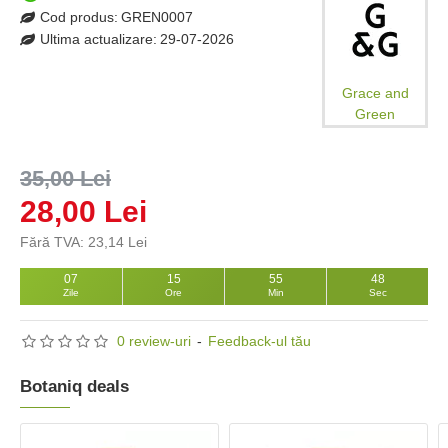
Cod produs:
GREN0007
Ultima actualizare:
29-07-2026
Grace and
Green
35,00 Lei
28,00 Lei
Fără TVA: 23,14 Lei
07
15
55
48
Zile
Ore
Min
Sec
0 review-uri
-
Feedback-ul tău
Botaniq deals