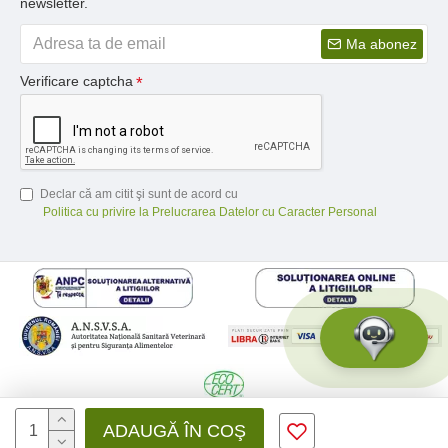
newsletter.
Ma abonez
Verificare captcha
Declar că am citit şi sunt de acord cu
Politica cu privire la Prelucrarea Datelor cu Caracter Personal
© 2026 Medfusion SRL, CIF: RO31041639 | Nr. reg.: J12/3428/2012 -
ADAUGĂ ÎN COŞ
Toate drepturile rezervate - by DevPro.ro