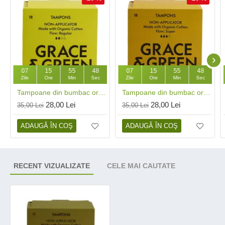
07
15
55
48
07
15
55
48
Zile
Ore
Min
Sec
Zile
Ore
Min
Sec
Tampoane din bumbac organic 100%, Normal (18 buc), Grace and Green
Tampoane din bumbac organic 100%, Super (18 buc), Grace and Green
28,00 Lei
28,00 Lei
35,00 Lei
35,00 Lei
ADAUGĂ ÎN COŞ
ADAUGĂ ÎN COŞ
RECENT VIZUALIZATE
CELE MAI CAUTATE