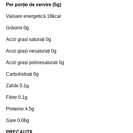
Per porție de servire (5g)
Valoare energetică 18kcal
Grăsimi 0g
Acizi grași saturați 0g
Acizi grași nesaturați 0g
Acizi grași polinesaturati 0g
Carbohidrați 0g
Zahăr 0.1g
Fibre 0.1g
Proteine 4.5g
Sare 0.06g
PRECAUȚII