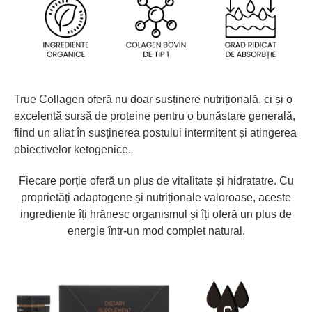
True Collagen oferă nu doar susținere nutrițională, ci și o
excelentă sursă de proteine pentru o bunăstare generală,
fiind un aliat în susținerea postului intermitent și atingerea
obiectivelor ketogenice.
Fiecare porție oferă un plus de vitalitate și hidratatre. Cu
proprietăți adaptogene și nutriționale valoroase, aceste
ingrediente îți hrănesc organismul și îți oferă un plus de
energie într-un mod complet natural.