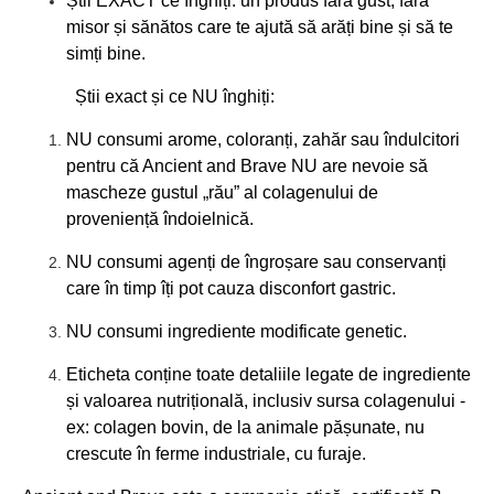
Știi EXACT ce înghiți: un produs fără gust, fără
misor și sănătos care te ajută să arăți bine și să te
simți bine.
Știi exact și ce NU înghiți:
NU consumi arome, coloranți, zahăr sau îndulcitori
pentru că Ancient and Brave NU are nevoie să
mascheze gustul „rău” al colagenului de
proveniență îndoielnică.
NU consumi agenți de îngroșare sau conservanți
care în timp îți pot cauza disconfort gastric.
NU consumi ingrediente modificate genetic.
Eticheta conține toate detaliile legate de ingrediente
și valoarea nutrițională, inclusiv sursa colagenului -
ex: colagen bovin, de la animale pășunate, nu
crescute în ferme industriale, cu furaje.