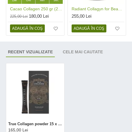
Zile
Ore
Min
Sec
Cacao Collagen 250 gr (25 portii), Ancient and Brave
Radiant Collagyn for Beauty Vegan 200 gr (25 portii), Ancient and Brave
180,00 Lei
255,00 Lei
225,00 Lei
ADAUGĂ ÎN COŞ
ADAUGĂ ÎN COŞ
RECENT VIZUALIZATE
CELE MAI CAUTATE
True Collagen powder 15 x 5 gr (15 plicuri), Ancient and Brave
165,00 Lei