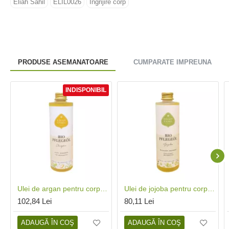
Eliah Sahil
ELIL0026
Îngrijire corp
PRODUSE ASEMANATOARE
CUMPARATE IMPREUNA
INDISPONIBIL
Ulei de argan pentru corp si par bio (100 ml), Eliah Sahil
Ulei de jojoba pentru corp si par bio (100 ml), Eliah Sahil
102,84 Lei
80,11 Lei
ADAUGĂ ÎN COŞ
ADAUGĂ ÎN COŞ