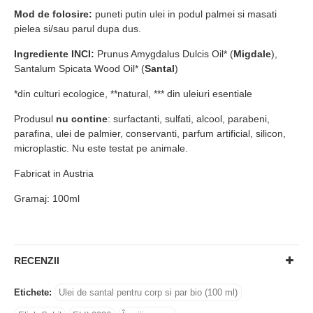
Mod de folosire:
puneti putin ulei in podul palmei si masati
pielea si/sau parul dupa dus.
Ingrediente INCI:
Prunus Amygdalus Dulcis Oil* (
Migdale
),
Santalum Spicata Wood Oil* (
Santal
)
*din culturi ecologice, **natural, *** din uleiuri esentiale
Produsul
nu contine
: surfactanti, sulfati, alcool, parabeni,
parafina, ulei de palmier, conservanti, parfum artificial, silicon,
microplastic. Nu este testat pe animale.
Fabricat in Austria
Gramaj: 100ml
RECENZII
Etichete:
Ulei de santal pentru corp si par bio (100 ml)