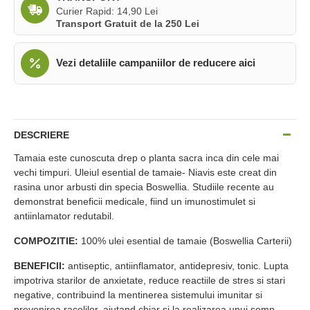
Curier Rapid: 14,90 Lei
Transport Gratuit de la 250 Lei
Vezi detaliile campaniilor de reducere aici
DESCRIERE
Tamaia este cunoscuta drep o planta sacra inca din cele mai
vechi timpuri. Uleiul esential de tamaie- Niavis este creat din
rasina unor arbusti din specia Boswellia. Studiile recente au
demonstrat beneficii medicale, fiind un imunostimulet si
antiinlamator redutabil.
COMPOZITIE:
100% ulei esential de tamaie (Boswellia Carterii)
BENEFICII:
antiseptic, antiinflamator, antidepresiv, tonic. Lupta
impotriva starilor de anxietate, reduce reactiile de stres si stari
negative, contribuind la mentinerea sistemului imunitar si
prevenirea racelilor, ajutand chiar si la realizarea unui somn