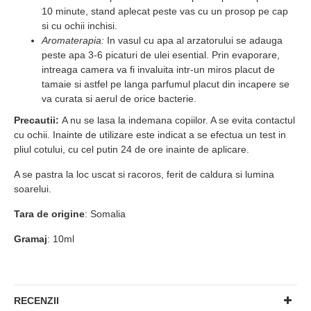
10 minute, stand aplecat peste vas cu un prosop pe cap
si cu ochii inchisi.
Aromaterapia:
In vasul cu apa al arzatorului se adauga
peste apa 3-6 picaturi de ulei esential. Prin evaporare,
intreaga camera va fi invaluita intr-un miros placut de
tamaie si astfel pe langa parfumul placut din incapere se
va curata si aerul de orice bacterie.
Precautii:
A nu se lasa la indemana copiilor. A se evita contactul
cu ochii. Inainte de utilizare este indicat a se efectua un test in
pliul cotului, cu cel putin 24 de ore inainte de aplicare.
A se pastra la loc uscat si racoros, ferit de caldura si lumina
soarelui.
Tara de origine
: Somalia
Gramaj
: 10ml
RECENZII