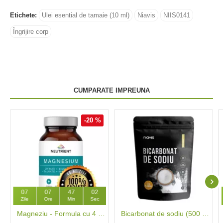
Etichete:
Ulei esential de tamaie (10 ml)
Niavis
NIIS0141
Îngrijire corp
CUMPARATE IMPREUNA
-20 %
07
07
47
01
Zile
Ore
Min
Sec
Magneziu - Formula cu 4 chelați (120 capsule), Neutrient
Bicarbonat de sodiu (500 grame), Niavis