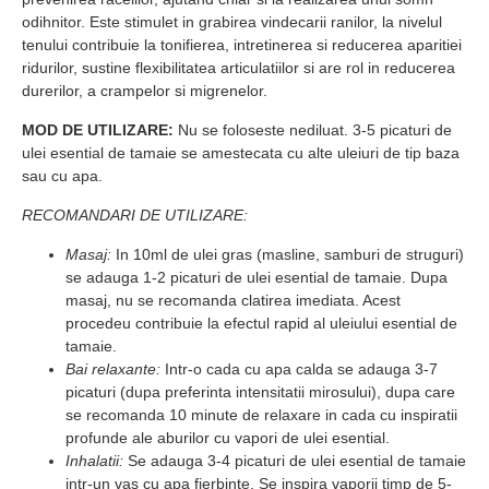
odihnitor. Este stimulet in grabirea vindecarii ranilor, la nivelul
tenului contribuie la tonifierea, intretinerea si reducerea aparitiei
ridurilor, sustine flexibilitatea articulatiilor si are rol in reducerea
durerilor, a crampelor si migrenelor.
MOD DE UTILIZARE:
Nu se foloseste nediluat. 3-5 picaturi de
ulei esential de tamaie se amestecata cu alte uleiuri de tip baza
sau cu apa.
RECOMANDARI DE UTILIZARE:
Masaj:
In 10ml de ulei gras (masline, samburi de struguri)
se adauga 1-2 picaturi de ulei esential de tamaie. Dupa
masaj, nu se recomanda clatirea imediata. Acest
procedeu contribuie la efectul rapid al uleiului esential de
tamaie.
Bai relaxante:
Intr-o cada cu apa calda se adauga 3-7
picaturi (dupa preferinta intensitatii mirosului), dupa care
se recomanda 10 minute de relaxare in cada cu inspiratii
profunde ale aburilor cu vapori de ulei esential.
Inhalatii:
Se adauga 3-4 picaturi de ulei esential de tamaie
intr-un vas cu apa fierbinte. Se inspira vaporii timp de 5-