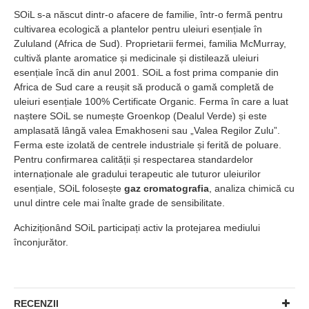
SOiL s-a născut dintr-o afacere de familie, într-o fermă pentru
cultivarea ecologică a plantelor pentru uleiuri esențiale în
Zululand (Africa de Sud). Proprietarii fermei, familia McMurray,
cultivă plante aromatice și medicinale și distilează uleiuri
esențiale încă din anul 2001. SOiL a fost prima companie din
Africa de Sud care a reușit să producă o gamă completă de
uleiuri esențiale 100% Certificate Organic. Ferma în care a luat
naștere SOiL se numește Groenkop (Dealul Verde) și este
amplasată lângă valea Emakhoseni sau „Valea Regilor Zulu”.
Ferma este izolată de centrele industriale și ferită de poluare.
Pentru confirmarea calității și respectarea standardelor
internaționale ale gradului terapeutic ale tuturor uleiurilor
esențiale, SOiL folosește
gaz cromatografia
, analiza chimică cu
unul dintre cele mai înalte grade de sensibilitate.
Achiziționând SOiL participați activ la protejarea mediului
înconjurător.
RECENZII