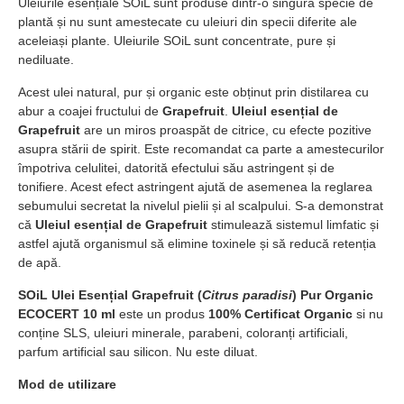
Uleiurile esențiale SOiL sunt produse dintr-o singură specie de
plantă și nu sunt amestecate cu uleiuri din specii diferite ale
aceleiași plante. Uleiurile SOiL sunt concentrate, pure și
nediluate.
Acest ulei natural, pur și organic este obținut prin distilarea cu
abur a coajei fructului de
Grapefruit
.
Uleiul esențial de
Grapefruit
are un miros proaspăt de citrice, cu efecte pozitive
asupra stării de spirit. Este recomandat ca parte a amestecurilor
împotriva celulitei, datorită efectului său astringent și de
tonifiere. Acest efect astringent ajută de asemenea la reglarea
sebumului secretat la nivelul pielii și al scalpului. S-a demonstrat
că
Uleiul esențial de Grapefruit
stimulează sistemul limfatic și
astfel ajută organismul să elimine toxinele și să reducă retenția
de apă.
SOiL Ulei Esențial Grapefruit (
Citrus paradisi
) Pur Organic
ECOCERT 10 ml
este un produs
100% Certificat Organic
si nu
conține SLS, uleiuri minerale, parabeni, coloranți artificiali,
parfum artificial sau silicon. Nu este diluat.
Mod de utilizare