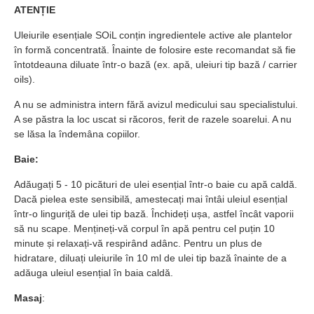
ATENȚIE
Uleiurile esențiale SOiL conțin ingredientele active ale plantelor
în formă concentrată. Înainte de folosire este recomandat să fie
întotdeauna diluate într-o bază (ex. apă, uleiuri tip bază / carrier
oils).
A nu se administra intern fără avizul medicului sau specialistului.
A se păstra la loc uscat si răcoros, ferit de razele soarelui. A nu
se lăsa la îndemâna copiilor.
Baie:
Adăugați 5 - 10 picături de ulei esențial într-o baie cu apă caldă.
Dacă pielea este sensibilă, amestecați mai întâi uleiul esențial
într-o linguriță de ulei tip bază. Închideți ușa, astfel încât vaporii
să nu scape. Mențineți-vă corpul în apă pentru cel puțin 10
minute și relaxați-vă respirând adânc. Pentru un plus de
hidratare, diluați uleiurile în 10 ml de ulei tip bază înainte de a
adăuga uleiul esențial în baia caldă.
Masaj
: