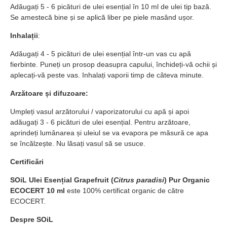
Adăugați 5 - 6 picături de ulei esențial în 10 ml de ulei tip bază.
Se amestecă bine și se aplică liber pe piele masând ușor.
Inhalații
:
Adăugați 4 - 5 picături de ulei esențial într-un vas cu apă
fierbinte. Puneți un prosop deasupra capului, închideți-vă ochii și
aplecați-vă peste vas. Inhalați vaporii timp de câteva minute.
Arzătoare și difuzoare:
Umpleți vasul arzătorului / vaporizatorului cu apă și apoi
adăugați 3 - 6 picături de ulei esențial. Pentru arzătoare,
aprindeți lumânarea și uleiul se va evapora pe măsură ce apa
se încălzește. Nu lăsați vasul să se usuce.
Certificări
SOiL Ulei Esențial Grapefruit (
Citrus paradisi
) Pur Organic
ECOCERT 10 ml
este 100% certificat organic de către
ECOCERT.
Despre SOiL