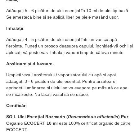
Adăugați 5 - 6 picături de ulei esențial în 10 ml de ulei tip bază.
Se amestecă bine și se aplică liber pe piele masând ușor.
Inhalații
:
Adăugați 4 - 5 picături de ulei esențial într-un vas cu apă
fierbinte. Puneți un prosop deasupra capului, închideți-vă ochii și
aplecați-vă peste vas. Inhalați vaporii timp de câteva minute.
Arzătoare și difuzoare:
Umpleți vasul arzătorului / vaporizatorului cu apă și apoi
adăugați 3 - 6 picături de ulei esențial. Pentru arzătoare,
aprindeți lumânarea și uleiul se va evapora pe măsură ce apa
se încălzește. Nu lăsați vasul să se usuce.
Certificări
SOiL Ulei Esențial Rozmarin (
Rosemarinus officinalis
) Pur
Organic ECOCERT 10 ml
este 100% certificat organic de către
ECOCERT.