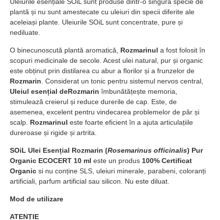
Uleiurile esențiale SOiL sunt produse dintr-o singură specie de
plantă și nu sunt amestecate cu uleiuri din specii diferite ale
aceleiași plante. Uleiurile SOiL sunt concentrate, pure și
nediluate.
O binecunoscută plantă aromatică,
Rozmarinul
a fost folosit în
scopuri medicinale de secole. Acest ulei natural, pur și organic
este obținut prin distilarea cu abur a florilor și a frunzelor de
Rozmarin
. Considerat un tonic pentru sistemul nervos central,
Uleiul esențial de
Rozmarin
îmbunătățește memoria,
stimulează creierul și reduce durerile de cap. Este, de
asemenea, excelent pentru vindecarea problemelor de păr și
scalp.
Rozmarinul
este foarte eficient în a ajuta articulațiile
dureroase și rigide și artrita.
SOiL Ulei Esențial Rozmarin (
Rosemarinus officinalis
) Pur
Organic ECOCERT 10 ml
este un produs
100% Certificat
Organic
si nu conține SLS, uleiuri minerale, parabeni, coloranți
artificiali, parfum artificial sau silicon. Nu este diluat.
Mod de utilizare
ATENȚIE