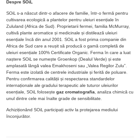
Despre SOiL
SOiL s-a născut dintr-o afacere de familie, într-o fermă pentru
cultivarea ecologică a plantelor pentru uleiuri esențiale în
Zululand (Africa de Sud). Proprietarii fermei, familia McMurray,
cultivă plante aromatice și medicinale și distilează uleiuri
esențiale încă din anul 2001. SOiL a fost prima companie din
Africa de Sud care a reușit să producă o gamă completă de
uleiuri esențiale 100% Certificate Organic. Ferma în care a luat
naștere SOiL se numește Groenkop (Dealul Verde) și este
amplasată lângă valea Emakhoseni sau „Valea Regilor Zulu”.
Ferma este izolată de centrele industriale și ferită de poluare.
Pentru confirmarea calității și respectarea standardelor
internaționale ale gradului terapeutic ale tuturor uleiurilor
esențiale, SOiL folosește
gaz cromatografia
, analiza chimică cu
unul dintre cele mai înalte grade de sensibilitate.
Achiziționând SOiL participați activ la protejarea mediului
înconjurător.