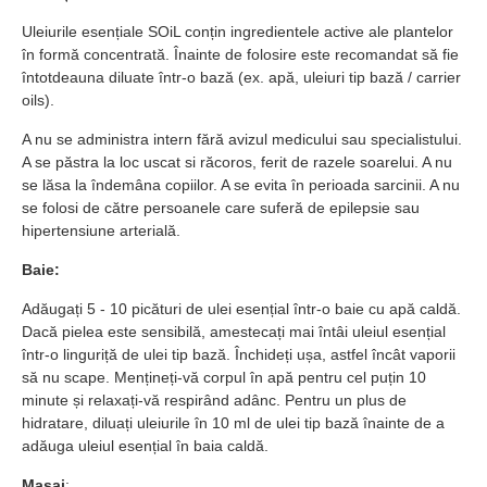
Uleiurile esențiale SOiL conțin ingredientele active ale plantelor
în formă concentrată. Înainte de folosire este recomandat să fie
întotdeauna diluate într-o bază (ex. apă, uleiuri tip bază / carrier
oils).
A nu se administra intern fără avizul medicului sau specialistului.
A se păstra la loc uscat si răcoros, ferit de razele soarelui. A nu
se lăsa la îndemâna copiilor. A se evita în perioada sarcinii. A nu
se folosi de către persoanele care suferă de epilepsie sau
hipertensiune arterială.
Baie:
Adăugați 5 - 10 picături de ulei esențial într-o baie cu apă caldă.
Dacă pielea este sensibilă, amestecați mai întâi uleiul esențial
într-o linguriță de ulei tip bază. Închideți ușa, astfel încât vaporii
să nu scape. Mențineți-vă corpul în apă pentru cel puțin 10
minute și relaxați-vă respirând adânc. Pentru un plus de
hidratare, diluați uleiurile în 10 ml de ulei tip bază înainte de a
adăuga uleiul esențial în baia caldă.
Masaj
: