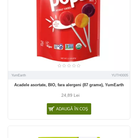
YumEarth
YUTH0005
Acadele asortate, BIO, fara alergeni (87 grame), YumEarth
24,89 Lei
ADAUGĂ ÎN COŞ