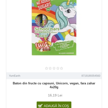
YumEarth
8719189354560
Baton din fructe cu capsuni, Unicorn, vegan, fara zahar
4x20g
16,19 Lei
ADAUGĂ ÎN COŞ