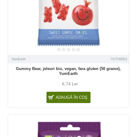
YumEarth
YUTH0001
Gummy Bear, jeleuri bio, vegan, fara gluten (50 grame),
YumEarth
6,74 Lei
ADAUGĂ ÎN COŞ