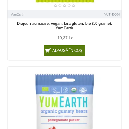
YumEarth
YUTH0004
Drajeuri acrisoare, vegan, fara gluten, bio (50 grame),
YumEarth
10,37 Lei
ADAUGĂ ÎN COŞ