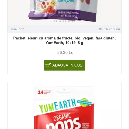
YumEarth
810165019584
Pachet jeleuri cu aroma de fructe, bio, vegan, fara gluten,
YumEarth, 10x19, 8 g
36,30 Lei
ADAUGĂ ÎN COŞ