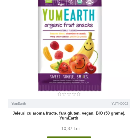
YumEarth
YUTH0002
Jeleuri cu aroma fructe, fara gluten, vegan, BIO (50 grame),
YumEarth
10,37 Lei