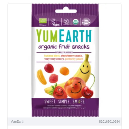
YumEarth
810165010284