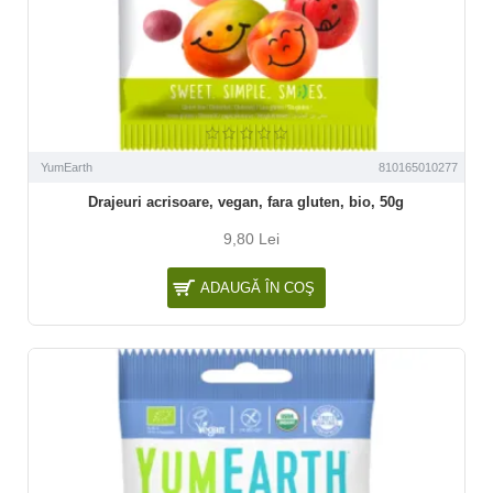
YumEarth
810165010277
Drajeuri acrisoare, vegan, fara gluten, bio, 50g
9,80 Lei
ADAUGĂ ÎN COŞ