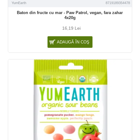
YumEarth
8719189354478
Baton din fructe cu mar - Paw Patrol, vegan, fara zahar
4x20g
16,19 Lei
ADAUGĂ ÎN COŞ