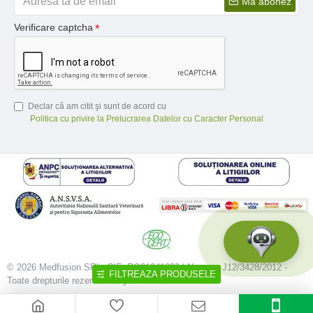
Ma abonez
Verificare captcha
Declar că am citit şi sunt de acord cu
Politica cu privire la Prelucrarea Datelor cu Caracter Personal
© 2026 Medfusion SRL, CIF: RO31041639 | Nr. reg.: J12/3428/2012 -
FILTREAZA PRODUSELE
Toate drepturile rezervate - by DevPro.ro