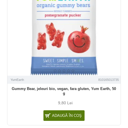
YumEarth
810165013735
Gummy Bear, jeleuri bio, vegan, fara gluten, Yum Earth, 50
g
9,80 Lei
ADAUGĂ ÎN COŞ