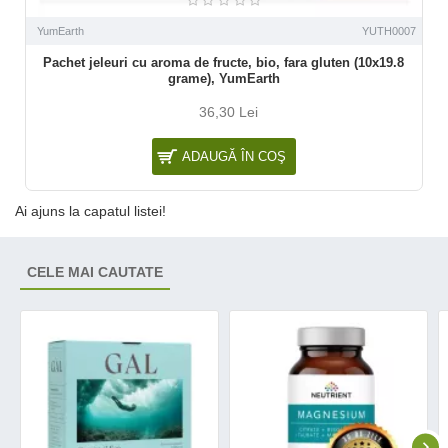
YumEarth
YUTH0007
Pachet jeleuri cu aroma de fructe, bio, fara gluten (10x19.8
grame), YumEarth
36,30 Lei
ADAUGĂ ÎN COŞ
Ai ajuns la capatul listei!
CELE MAI CAUTATE