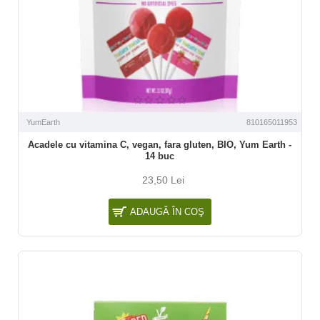
YumEarth
810165011953
Acadele cu vitamina C, vegan, fara gluten, BIO, Yum Earth -
14 buc
23,50 Lei
ADAUGĂ ÎN COŞ