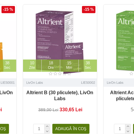
-15 %
-15 %
36
10
18
15
36
Sec
Zile
Ore
Min
Sec
LIES0001
LivOn Labs
LIES0002
LivOn Labs
, LivOn
Altrient B (30 pliculete), LivOn
Altrient Ac
Labs
pliculet
i
330,65 Lei
5
389,00 Lei
COŞ
ADAUGĂ ÎN COŞ