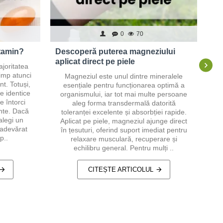
0
70
itamin?
Descoperă puterea magneziului
Pr
aplicat direct pe piele
uti
joritatea
imp atunci
Magneziul este unul dintre mineralele
Pr
t. Totuși,
esențiale pentru funcționarea optimă a
e identice
organismului, iar tot mai multe persoane
s
e întorci
aleg forma transdermală datorită
iente. Dacă
toleranței excelente și absorbției rapide.
alegi un
Aplicat pe piele, magneziul ajunge direct
i
 adevărat
în țesuturi, oferind suport imediat pentru
f
p..
relaxare musculară, recuperare și
echilibru general. Pentru mulți ..
CITEȘTE ARTICOLUL