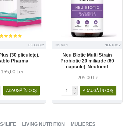
ESLO0002
Neutrient
NENT0012
lus (30 pliculeţe),
Neu Biotic Multi Strain
tablo Pharma
Probiotic 20 miliarde (60
capsule), Neutrient
155,00 Lei
205,00 Lei
ADAUGĂ ÎN COŞ
ADAUGĂ ÎN COŞ
S4LIFE
LIVING NUTRITION
MULIERES