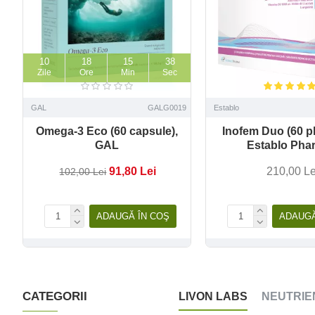
10
18
15
36
Zile
Ore
Min
Sec
GAL
GALG0019
Establo
Omega-3 Eco (60 capsule),
Inofem Duo (60 pl
GAL
Establo Pha
91,80 Lei
210,00 Le
102,00 Lei
ADAUGĂ ÎN COŞ
ADAUGĂ
CATEGORII
LIVON LABS
NEUTRIE