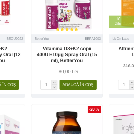
10
Zile
BEOU0022
BetterYou
BERA1003
LivOn Labs
+K2
Vitamina D3+K2 copii
Altrien
 Oral (12
400UI+10μg Spray Oral (15
You
ml), BetterYou
316,0
i
80,00 Lei
 ÎN COŞ
ADAUGĂ ÎN COŞ
-20 %