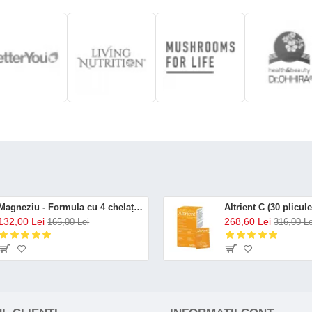
Magneziu - Formula cu 4 chelați (120 capsule), Neutrient
132,00 Lei
268,60 Lei
165,00 Lei
316,00 Le