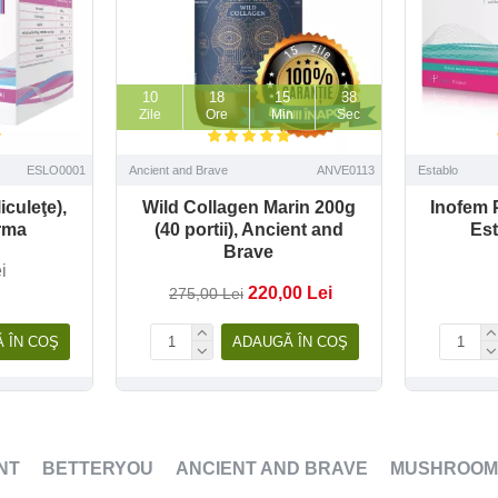
10
18
15
36
Zile
Ore
Min
Sec
ESLO0001
Ancient and Brave
ANVE0113
Establo
iculeţe),
Wild Collagen Marin 200g
Inofem P
rma
(40 portii), Ancient and
Es
Brave
i
220,00 Lei
275,00 Lei
 ÎN COŞ
ADAUGĂ ÎN COŞ
NT
BETTERYOU
ANCIENT AND BRAVE
MUSHROOM