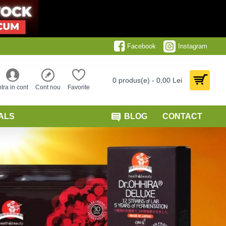
Facebook
Instagram
0 produs(e) - 0,00 Lei
ntra in cont
Cont nou
Favorite
ALS
BLOG
CONTACT