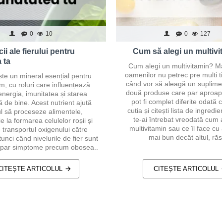
0
10
0
127
ii ale fierului pentru
Cum să alegi un multiv
 ta
Cum alegi un multivitamin? Ma
oamenilor nu petrec pre multi t
ste un mineral esențial pentru
când vor să aleagă un suplimen
m, cu roluri care influențează
două produse care par aproap
energia, imunitatea și starea
pot fi complet diferite odată c
 de bine. Acest nutrient ajută
cutia și citești lista de ingred
l să proceseze alimentele,
te-ai întrebat vreodată cum 
e la formarea celulelor roșii și
multivitamin sau ce îl face cu
 transportul oxigenului către
mai bun decât altul, răs
tunci când nivelurile de fier sunt
apar simptome precum obosea..
CITEȘTE ARTICOLUL
CITEȘTE ARTICOLUL