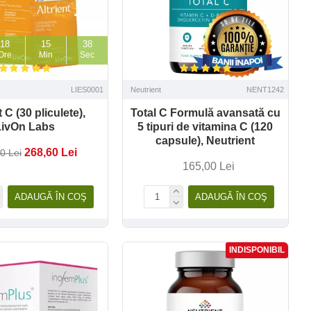
18
15
36
Ore
Min
Sec
LIES0001
Neutrient
NENT1242
t C (30 pliculete),
Total C Formulă avansată cu
LivOn Labs
5 tipuri de vitamina C (120
capsule), Neutrient
268,60 Lei
0 Lei
165,00 Lei
ADAUGĂ ÎN COŞ
ADAUGĂ ÎN COŞ
INDISPONIBIL