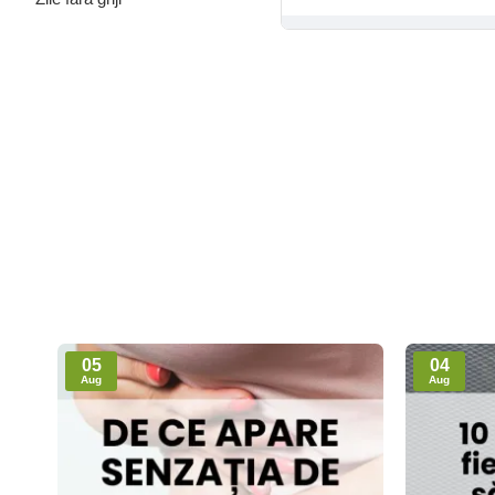
05
04
Aug
Aug