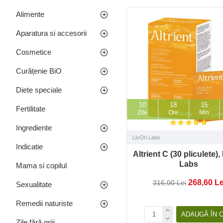
Alimente
Aparatura si accesorii
Cosmetice
Curățenie BiO
Diete speciale
10
18
15
Fertilitate
Zile
Ore
Min
Ingrediente
LivOn Labs
Indicatie
Altrient C (30 pliculete)
Labs
Mama si copilul
268,60 Le
316,00 Lei
Sexualitate
Remedii naturiste
ADAUGĂ ÎN 
Zile fără griji