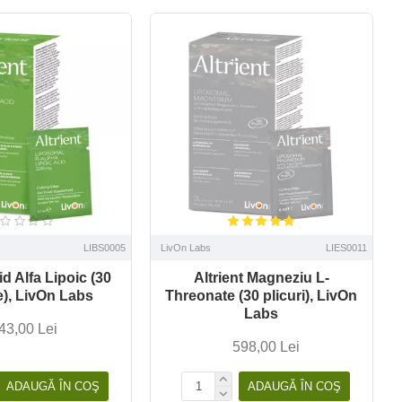
LIBS0005
LivOn Labs
LIES0011
id Alfa Lipoic (30
Altrient Magneziu L-
e), LivOn Labs
Threonate (30 plicuri), LivOn
Labs
43,00 Lei
598,00 Lei
ADAUGĂ ÎN COŞ
ADAUGĂ ÎN COŞ