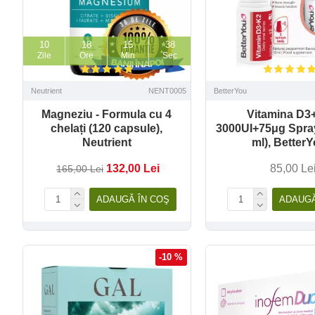
10
18
15
36
Zile
Ore
Min
Sec
Neutrient
NENT0005
BetterYou
Magneziu - Formula cu 4
Vitamina D3
chelați (120 capsule),
3000UI+75μg Spray
Neutrient
ml), Better
132,00 Lei
85,00 Le
165,00 Lei
ADAUGĂ ÎN COŞ
ADAUGĂ
-10 %