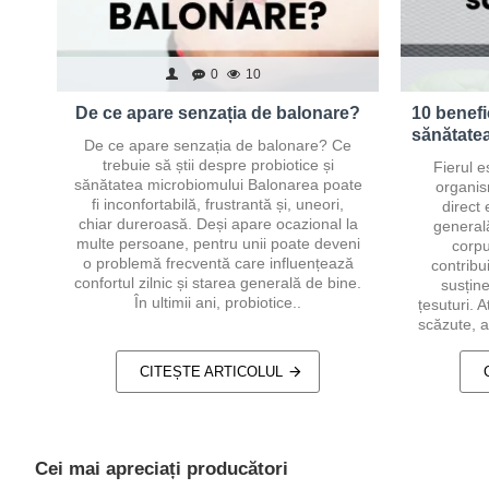
0
10
De ce apare senzația de balonare?
10 benefic
sănătatea
De ce apare senzația de balonare? Ce
trebuie să știi despre probiotice și
Fierul e
sănătatea microbiomului Balonarea poate
organis
fi inconfortabilă, frustrantă și, uneori,
direct 
chiar dureroasă. Deși apare ocazional la
generală
multe persoane, pentru unii poate deveni
corpu
o problemă frecventă care influențează
contribui
confortul zilnic și starea generală de bine.
susține
În ultimii ani, probiotice..
țesuturi. A
scăzute, 
CITEȘTE ARTICOLUL
Cei mai apreciați producători