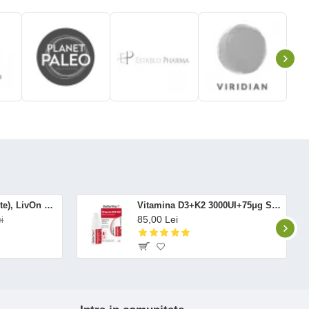
Altrient C (30 pliculete), LivOn Labs
Vitamina D3+K2 3000UI+75μg Spray Oral (12 ml), BetterYou
85,00 Lei
i