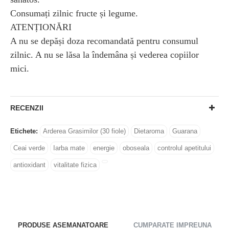
Consumați zilnic fructe și legume.
ATENȚIONĂRI
A nu se depăși doza recomandată pentru consumul
zilnic. A nu se lăsa la îndemâna și vederea copiilor
mici.
RECENZII
Etichete:
Arderea Grasimilor (30 fiole)
Dietaroma
Guarana
Ceai verde
Iarba mate
energie
oboseala
controlul apetitului
antioxidant
vitalitate fizica
PRODUSE ASEMANATOARE
CUMPARATE IMPREUNA