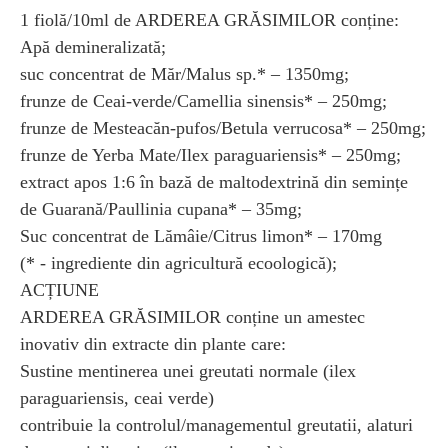
1 fiolă/10ml de ARDEREA GRĂSIMILOR conține:
Apă demineralizată;
suc concentrat de Măr/Malus sp.* – 1350mg;
frunze de Ceai-verde/Camellia sinensis* – 250mg;
frunze de Mesteacăn-pufos/Betula verrucosa* – 250mg;
frunze de Yerba Mate/Ilex paraguariensis* – 250mg;
extract apos 1:6 în bază de maltodextrină din semințe
de Guarană/Paullinia cupana* – 35mg;
Suc concentrat de Lămâie/Citrus limon* – 170mg
(* - ingrediente din agricultură ecoologică);
ACȚIUNE
ARDEREA GRĂSIMILOR conține un amestec
inovativ din extracte din plante care:
Sustine mentinerea unei greutati normale (ilex
paraguariensis, ceai verde)
contribuie la controlul/managementul greutatii, alaturi