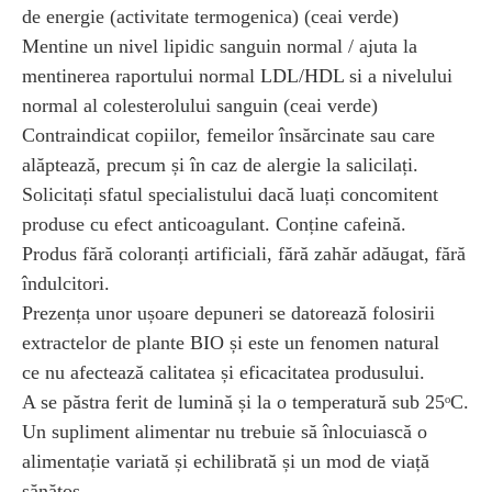
de energie (activitate termogenica) (ceai verde)
Mentine un nivel lipidic sanguin normal / ajuta la
mentinerea raportului normal LDL/HDL si a nivelului
normal al colesterolului sanguin (ceai verde)
Contraindicat copiilor, femeilor însărcinate sau care
alăptează, precum și în caz de alergie la salicilați.
Solicitați sfatul specialistului dacă luați concomitent
produse cu efect anticoagulant. Conține cafeină.
Produs fără coloranți artificiali, fără zahăr adăugat, fără
îndulcitori.
Prezența unor ușoare depuneri se datorează folosirii
extractelor de plante BIO și este un fenomen natural
ce nu afectează calitatea și eficacitatea produsului.
A se păstra ferit de lumină și la o temperatură sub 25ᵒC.
Un supliment alimentar nu trebuie să înlocuiască o
alimentație variată și echilibrată și un mod de viață
sănătos.