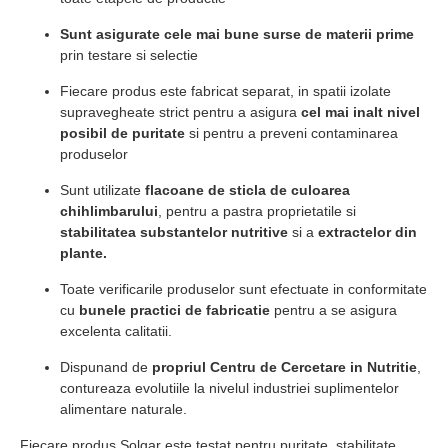
Sunt asigurate cele mai bune surse de materii prime
prin testare si selectie
Fiecare produs este fabricat separat, in spatii izolate
supravegheate strict pentru a asigura
cel mai inalt nivel
posibil de puritate
si pentru a preveni contaminarea
produselor
Sunt utilizate
flacoane de sticla de culoarea
chihlimbarului
, pentru a pastra proprietatile si
stabilitatea substantelor nutritive
si a
extractelor din
plante.
Toate verificarile produselor sunt efectuate in conformitate
cu
bunele practici de fabricatie
pentru a se asigura
excelenta calitatii.
Dispunand de
propriul Centru de Cercetare in Nutritie
,
contureaza evolutiile la nivelul industriei suplimentelor
alimentare naturale.
Fiecare produs Solgar este testat pentru puritate, stabilitate,