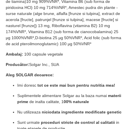
de tiamina)10 mg 909%VNR*, Vitamina B6 (sub forma de
piridoxina HCl) 10 mg 714%VNR*, Amestec pudra din plante -
surse naturale (alge brune, alfalfa [frunze si tulpina], extract de
acerola [fructe], patrunjel [frunze si tulpina], macese [fructe] si
nasturel [frunze]) 13 mg, Riboflavina (vitamina B2) 10 mg
174%VNR*, Vitamina B12 (sub forma de cianocobalamina) 25
µg 1000%VNR*,D-biotina 25 µg 50%VNR*, Acid folic (sub forma
de acid pteroilmonoglutamic) 100 µg 50%VNR*
Ambalaj:
100 capsule vegetale
Producător:
Solgar Inc., SUA
Aleg SOLGAR deoarece:
Imi doresc
tot ce este mai bun pentru nutritia mea!
Suplimentele alimentare Solgar au la baza numai
materii
prime
de inalta calitate, 1
00% naturale
Nu utilizeaza
niciodata ingrediente modificate genetic
Sunt urmate
proceduri stricte de control al calitatii
in
toate etapele de productie