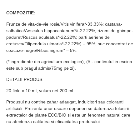
COMPOZITIE:
Frunze de vita-de-vie rosie/Vitis vinifera*-33.33%; castana-
salbatica/Aesculus hippocastanum*#-22.22%; rizomi de ghimpe-
paduret/Ruscus aculeatus*-22.22%; parti aeriene de
cretusca/Filipendula ulmaria*-22.22%) – 95%; suc concentrat de
coacaze-negre/Ribes nigrum* – 5%.
(* ingrediente din agricultura ecologica); (# - continutul in escina
este sub pragul admis/75mg pe zi).
DETALII PRODUS:
20 fiole a 10 ml, volum net 200 ml.
Produsul nu contine zahar adaugat, indulcitori sau coloranti
artificiali. Prezenta unor usoare depuneri se datoreaza folosirii
extractelor de plante ECO/BIO si este un fenomen natural care
nu afecteaza calitatea si eficacitatea produsului.