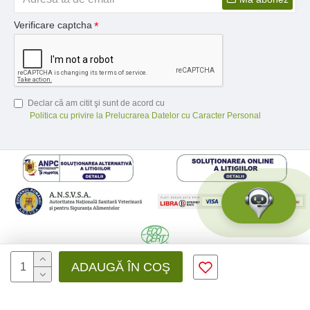
Verificare captcha
Declar că am citit şi sunt de acord cu
Politica cu privire la Prelucrarea Datelor cu Caracter Personal
© 2026 Medfusion SRL, CIF: RO31041639 | Nr. reg.: J12/3428/2012 -
ADAUGĂ ÎN COŞ
Toate drepturile rezervate - by DevPro.ro