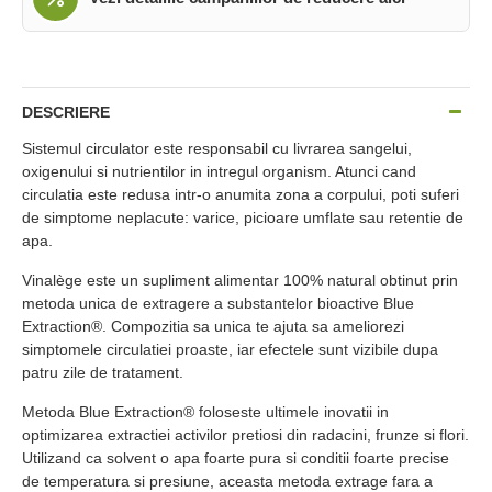
DESCRIERE
Sistemul circulator este responsabil cu livrarea sangelui,
oxigenului si nutrientilor in intregul organism. Atunci cand
circulatia este redusa intr-o anumita zona a corpului, poti suferi
de simptome neplacute: varice, picioare umflate sau retentie de
apa.
Vinalège este un supliment alimentar 100% natural obtinut prin
metoda unica de extragere a substantelor bioactive Blue
Extraction®. Compozitia sa unica te ajuta sa ameliorezi
simptomele circulatiei proaste, iar efectele sunt vizibile dupa
patru zile de tratament.
Metoda Blue Extraction® foloseste ultimele inovatii in
optimizarea extractiei activilor pretiosi din radacini, frunze si flori.
Utilizand ca solvent o apa foarte pura si conditii foarte precise
de temperatura si presiune, aceasta metoda extrage fara a