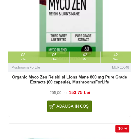
08
06
42
41
Zile
Ore
Min
Sec
MushroomsForLife
MUFE0048
Organic Myco Zen Reishi si Lions Mane 800 mg Pure Grade
Extracts (60 capsule), MushroomsForLife
153,75 Lei
205,00 Lei
ADAUGĂ ÎN COŞ
-10 %