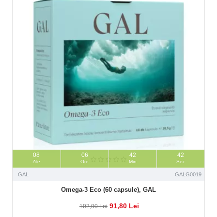
08
06
42
41
Zile
Ore
Min
Sec
GAL
GALG0019
Omega-3 Eco (60 capsule), GAL
91,80 Lei
102,00 Lei