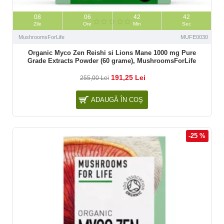
08
06
42
41
Zile
Ore
Min
Sec
MushroomsForLife
MUFE0030
Organic Myco Zen Reishi si Lions Mane 1000 mg Pure
Grade Extracts Powder (60 grame), MushroomsForLife
191,25 Lei
255,00 Lei
ADAUGĂ ÎN COŞ
-25 %