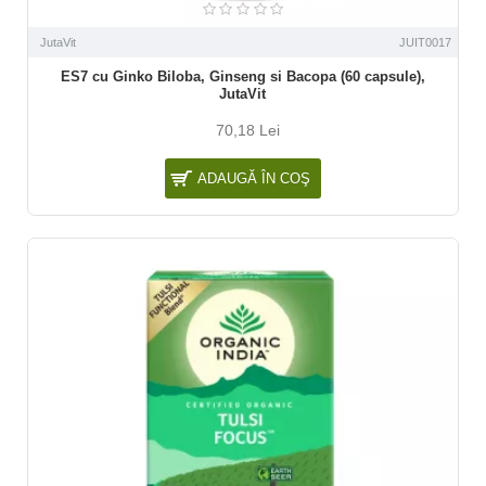
JutaVit
JUIT0017
ES7 cu Ginko Biloba, Ginseng si Bacopa (60 capsule),
JutaVit
70,18 Lei
ADAUGĂ ÎN COŞ