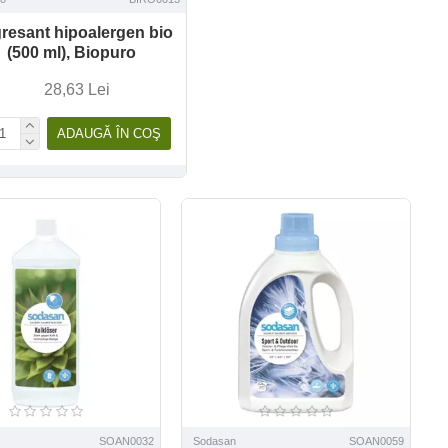
resant hipoalergen bio
(500 ml), Biopuro
28,63 Lei
ADAUGĂ ÎN COŞ
SOAN0032
Sodasan
SOAN0059