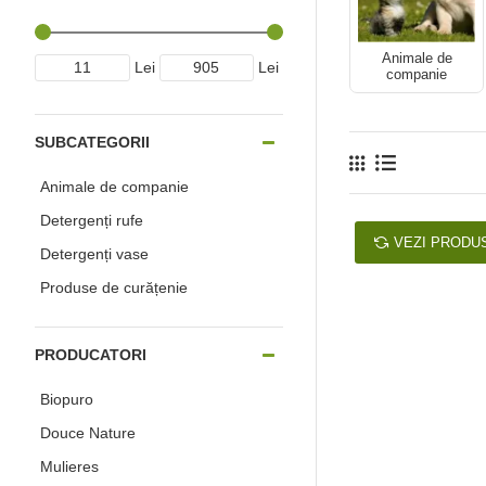
Animale de
Lei
Lei
companie
SUBCATEGORII
Animale de companie
Detergenți rufe
VEZI PRODU
Detergenți vase
Produse de curățenie
PRODUCATORI
Biopuro
Douce Nature
Mulieres