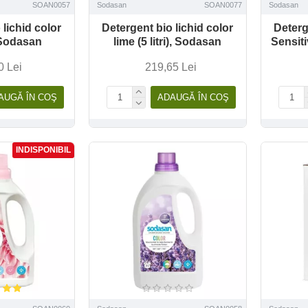
SOAN0057
Sodasan
SOAN0077
Sodasan
 lichid color
Detergent bio lichid color
Deterg
), Sodasan
lime (5 litri), Sodasan
Sensiti
0 Lei
219,65 Lei
AUGĂ ÎN COŞ
ADAUGĂ ÎN COŞ
INDISPONIBIL