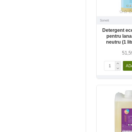
Sonett
Detergent eco
pentru lana
neutru (1 li
51,5
AD