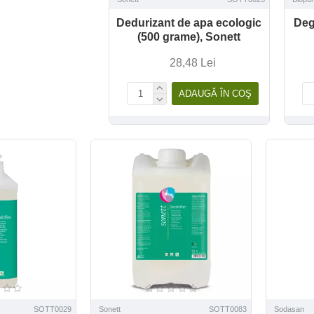
Dedurizant de apa ecologic
Deg
(500 grame), Sonett
28,48 Lei
ADAUGĂ ÎN COŞ
SOTT0029
Sonett
SOTT0083
Sodasan