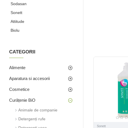
Sodasan
Sonett
Attitude
Biolu
CATEGORII
Alimente
Aparatura si accesorii
Cosmetice
Curățenie BiO
Animale de companie
Detergenți rufe
Sonett
Detergenți vase