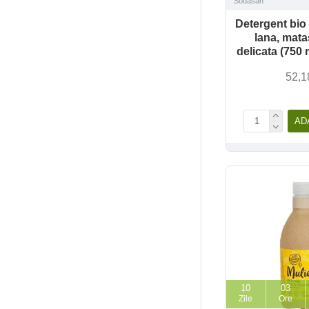
Sodasan
Detergent bio 
lana, mata
delicata (750
52,1
AD
10
03
Zile
Ore