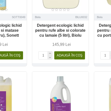
SOTT0049
Biolu
BILU0032
Biolu
logic lichid
Detergent ecologic lichid
Deterg
 si matase
pentru rufe albe si colorate
pentru 
tru), Sonett
cu lamaie (5 litri), Biolu
cu porto
9 Lei
145,99 Lei
AUGĂ ÎN COŞ
ADAUGĂ ÎN COŞ