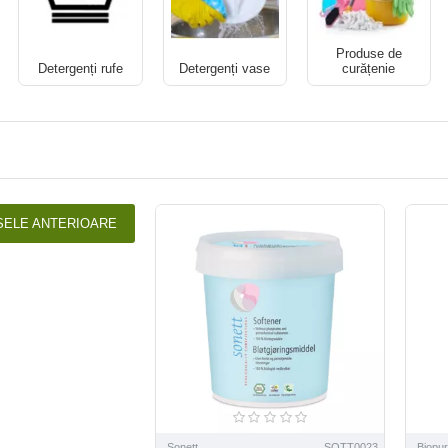
Produse de
Detergenți rufe
Detergenți vase
curățenie
SELE ANTERIOARE
Sonett
SOTT0023
Biopu