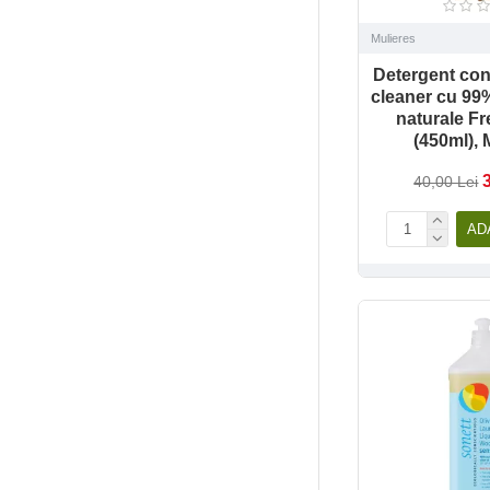
Mulieres
Detergent con
cleaner cu 99
naturale Fr
(450ml), 
40,00 Lei
AD