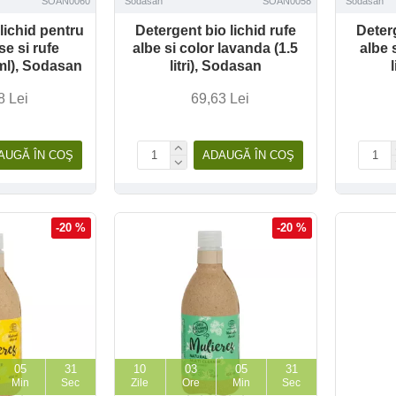
SOAN0060
Sodasan
SOAN0058
Sodasan
lichid pentru
Detergent bio lichid rufe
Deterg
se si rufe
albe si color lavanda (1.5
albe 
 ml), Sodasan
litri), Sodasan
8 Lei
69,63 Lei
AUGĂ ÎN COŞ
ADAUGĂ ÎN COŞ
-20 %
-20 %
05
29
10
03
05
29
Min
Sec
Zile
Ore
Min
Sec