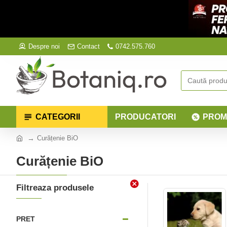
Despre noi
Contact
0742.575.760
CATEGORII
PRODUCATORI
PROM
Curățenie BiO
Curățenie BiO
Filtreaza produsele
PRET