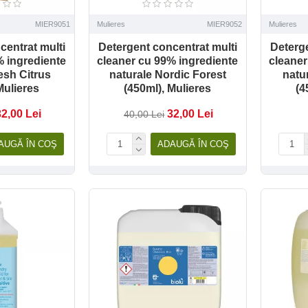
MIER9051
Mulieres
MIER9052
Mulieres
centrat multi
Detergent concentrat multi
Deterge
% ingrediente
cleaner cu 99% ingrediente
cleaner
esh Citrus
naturale Nordic Forest
natu
Mulieres
(450ml), Mulieres
(4
32,00 Lei
32,00 Lei
40,00 Lei
AUGĂ ÎN COŞ
ADAUGĂ ÎN COŞ