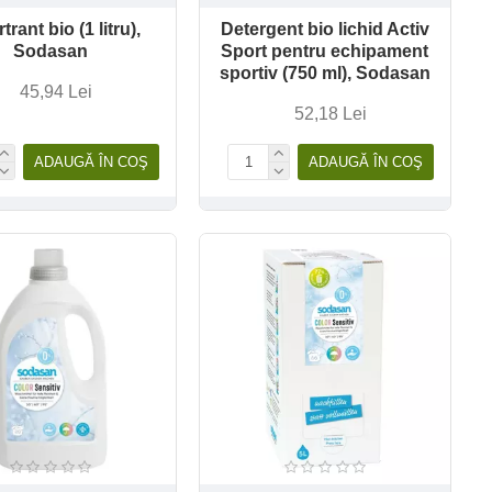
trant bio (1 litru),
Detergent bio lichid Activ
Sodasan
Sport pentru echipament
sportiv (750 ml), Sodasan
45,94 Lei
52,18 Lei
ADAUGĂ ÎN COŞ
ADAUGĂ ÎN COŞ