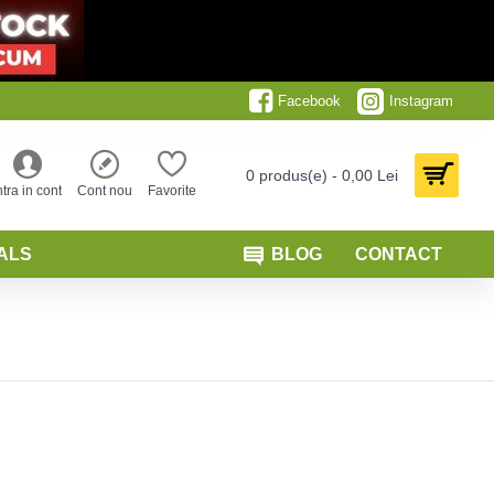
Facebook
Instagram
0 produs(e) - 0,00 Lei
ntra in cont
Cont nou
Favorite
ALS
BLOG
CONTACT