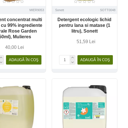
MIER9053
Sonett
SOTT0048
nt concentrat multi
Detergent ecologic lichid
 cu 99% ingrediente
pentru lana si matase (1
rale Rose Garden
litru), Sonett
50ml), Mulieres
51,59 Lei
40,00 Lei
ADAUGĂ ÎN COŞ
ADAUGĂ ÎN COŞ