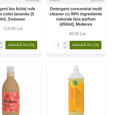
SOAN0080
Mulieres
MIER9050
ent bio lichid rufe
Detergent concentrat multi
si color lavanda (5
cleaner cu 99% ingrediente
litri), Sodasan
naturale fara parfum
(450ml), Mulieres
219,65 Lei
40,00 Lei
ADAUGĂ ÎN COŞ
ADAUGĂ ÎN COŞ