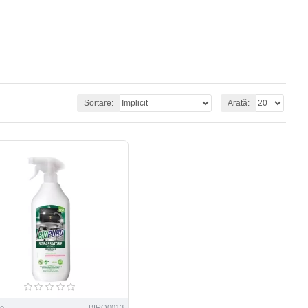
Sortare:
Arată:
ro
BIRO0013