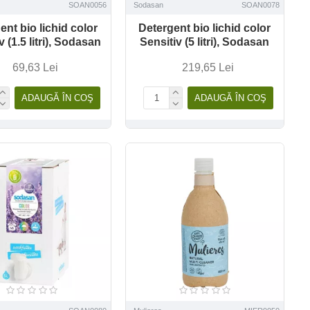
SOAN0056
Sodasan
SOAN0078
ent bio lichid color
Detergent bio lichid color
v (1.5 litri), Sodasan
Sensitiv (5 litri), Sodasan
69,63 Lei
219,65 Lei
ADAUGĂ ÎN COŞ
ADAUGĂ ÎN COŞ