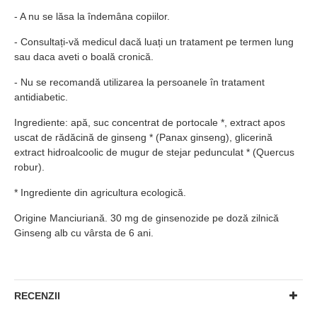
- A nu se lăsa la îndemâna copiilor.
- Consultați-vă medicul dacă luați un tratament pe termen lung
sau daca aveti o boală cronică.
- Nu se recomandă utilizarea la persoanele în tratament
antidiabetic.
Ingrediente: apă, suc concentrat de portocale *, extract apos
uscat de rădăcină de ginseng * (Panax ginseng), glicerină
extract hidroalcoolic de mugur de stejar pedunculat * (Quercus
robur).
* Ingrediente din agricultura ecologică.
Origine Manciuriană. 30 mg de ginsenozide pe doză zilnică
Ginseng alb cu vârsta de 6 ani.
RECENZII