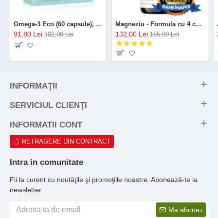
Omega-3 Eco (60 capsule), GAL
Magneziu - Formula cu 4 chelați (120 capsule), Neutrient
91,80 Lei
132,00 Lei
102,00 Lei
165,00 Lei
INFORMAŢII
SERVICIUL CLIENŢI
INFORMATII CONT
RETRAGERE DIN CONTRACT
Intra in comunitate
Fii la curent cu noutăţile şi promoţiile noastre. Abonează-te la
newsletter.
Ma abonez