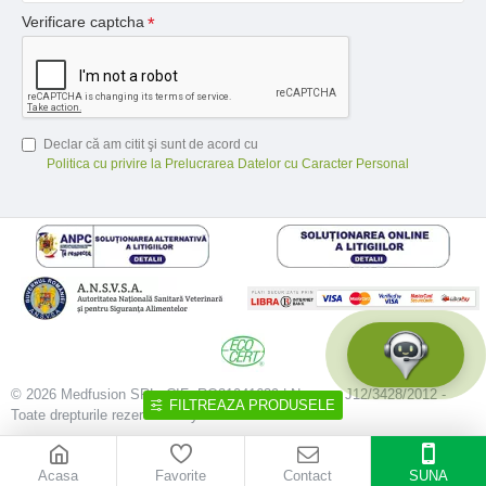
Verificare captcha
Declar că am citit şi sunt de acord cu
Politica cu privire la Prelucrarea Datelor cu Caracter Personal
© 2026 Medfusion SRL, CIF: RO31041639 | Nr. reg.: J12/3428/2012 -
FILTREAZA PRODUSELE
Toate drepturile rezervate - by DevPro.ro
Acasa
Favorite
Contact
SUNA