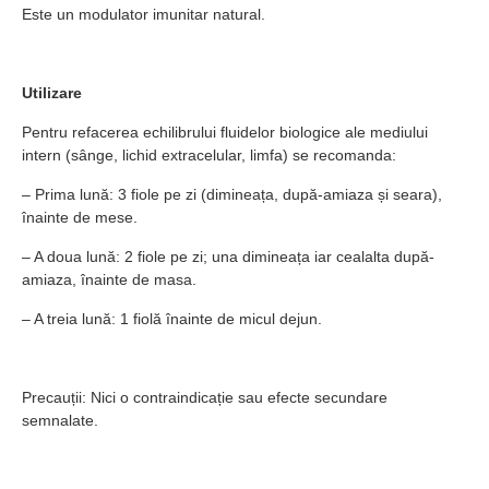
Este un modulator imunitar natural.
Utilizare
Pentru refacerea echilibrului fluidelor biologice ale mediului
intern (sânge, lichid extracelular, limfa) se recomanda:
– Prima lună: 3 fiole pe zi (dimineața, după-amiaza și seara),
înainte de mese.
– A doua lună: 2 fiole pe zi; una dimineața iar cealalta după-
amiaza, înainte de masa.
– A treia lună: 1 fiolă înainte de micul dejun.
Precauții: Nici o contraindicație sau efecte secundare
semnalate.