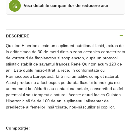
Vezi detaliile campaniilor de reducere aici
DESCRIERE
Quinton Hipertonic este un supliment nutritional lichid, extras de
la adâncimea de 30 de metri dintr-o zona oceanica caracterizata
de vortexuri de fitoplancton si zooplancton, după un protocol
științific stabilit de savantul francez René Quinton acum 120 de
ani. Este dublu micro-filtrat la rece, în conformitate cu
Farmacopeea Europeană, fără nici un aditiv, complet natural.
Acest produs nu a fost expus pe durata fluxului tehnologic nici
un moment la căldură sau contact cu metale, conservând astfel
potențialul sau terapeutic natural. Aceste atuuri fac ca Quinton
Hipertonic să fie de 100 de ani suplimentul alimentar de
predilecție al femeilor însărcinate, nou-născuților si copiilor.
Compoziție: