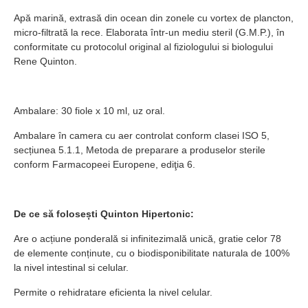
Apă marină, extrasă din ocean din zonele cu vortex de plancton,
micro-filtrată la rece. Elaborata într-un mediu steril (G.M.P.), în
conformitate cu protocolul original al fiziologului si biologului
Rene Quinton.
Ambalare: 30 fiole x 10 ml, uz oral.
Ambalare în camera cu aer controlat conform clasei ISO 5,
secțiunea 5.1.1, Metoda de preparare a produselor sterile
conform Farmacopeei Europene, ediţia 6.
De ce să folosești Quinton Hipertonic:
Are o acțiune ponderală si infinitezimală unică, gratie celor 78
de elemente conținute, cu o biodisponibilitate naturala de 100%
la nivel intestinal si celular.
Permite o rehidratare eficienta la nivel celular.