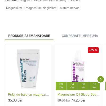
Etichete:
Magneziu Bisglicinat (90 capsule)
Nordbo
Magnesium
magnesium bisglicinat
sistem nervos
PRODUSE ASEMANATOARE
CUMPARATE IMPREUNA
-25 %
09
04
00
53
Zile
Ore
Min
Sec
Fulgi de baie cu magneziu (250 grame), BetterYou
Magnesium Oil Sleep Body Spray (100 ml), BetterYou
35,00 Lei
74,25 Lei
99,00 Lei