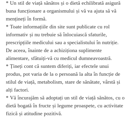
* Un stil de viață sănătos și o dietă echilibrată asigură
buna funcționare a organismului și vă va ajuta să vă
mențineți în formă.
* Toate informațiile din site sunt publicate cu rol
informativ și nu trebuie să înlocuiască sfaturile,
prescripțiile medicului sau a specialistului în nutriție.
De aceea, înainte de a achiziționa suplimente
alimentare, sfătuiți-vă cu medicul dumneavoastră.
* Țineți cont că suntem diferiți, iar efectele unui
produs, pot varia de la o persoană la alta în funcție de
stilul de viață, metabolism, stare de sănătate, vârstă și
alți factori.
* Vă încurajăm să adoptați un stil de viață sănătos, cu o
dietă bogată în fructe și legume proaspete, cu activitate
fizică și atitudine pozitivă.