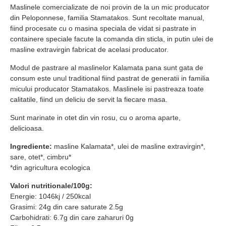
Maslinele comercializate de noi provin de la un mic producator
din Peloponnese, familia Stamatakos. Sunt recoltate manual,
fiind procesate cu o masina speciala de vidat si pastrate in
containere speciale facute la comanda din sticla, in putin ulei de
masline extravirgin fabricat de acelasi producator.
Modul de pastrare al maslinelor Kalamata pana sunt gata de
consum este unul traditional fiind pastrat de generatii in familia
micului producator Stamatakos. Maslinele isi pastreaza toate
calitatile, fiind un deliciu de servit la fiecare masa.
Sunt marinate in otet din vin rosu, cu o aroma aparte,
delicioasa.
Ingrediente:
masline Kalamata*, ulei de masline extravirgin*,
sare, otet*, cimbru*
*din agricultura ecologica
Valori nutritionale/100g:
Energie: 1046kj / 250kcal
Grasimi: 24g din care saturate 2.5g
Carbohidrati: 6.7g din care zaharuri 0g