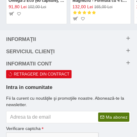
Omega-3 Eco (60 capsule), GAL
Magneziu - Formula cu 4 chelați (120 capsule), Neutrient
91,80 Lei
132,00 Lei
102,00 Lei
165,00 Lei
INFORMAŢII
SERVICIUL CLIENŢI
INFORMATII CONT
RETRAGERE DIN CONTRACT
Intra in comunitate
Fii la curent cu noutăţile şi promoţiile noastre. Abonează-te la
newsletter.
Ma abonez
Verificare captcha