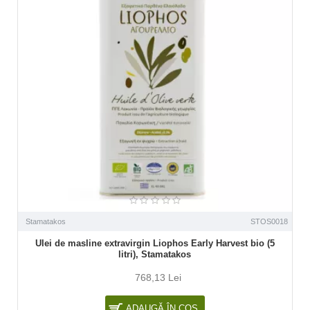
Stamatakos
STOS0018
Ulei de masline extravirgin Liophos Early Harvest bio (5
litri), Stamatakos
768,13 Lei
ADAUGĂ ÎN COŞ