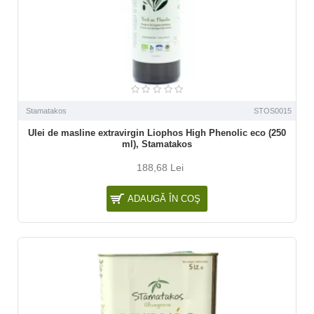
Stamatakos
STOS0015
Ulei de masline extravirgin Liophos High Phenolic eco (250
ml), Stamatakos
188,68 Lei
ADAUGĂ ÎN COŞ