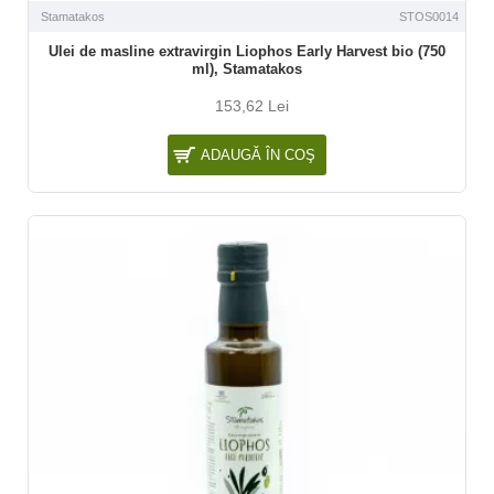
Stamatakos
STOS0014
Ulei de masline extravirgin Liophos Early Harvest bio (750
ml), Stamatakos
153,62 Lei
ADAUGĂ ÎN COŞ