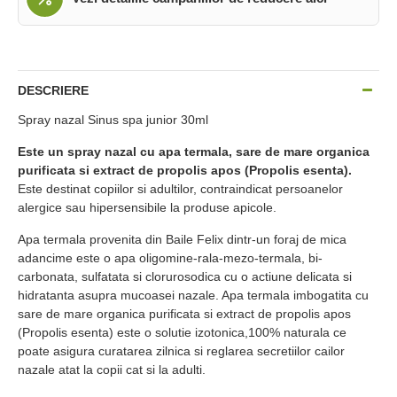
DESCRIERE
Spray nazal Sinus spa junior 30ml
Este un spray nazal cu apa termala, sare de mare organica
purificata si extract de propolis apos (Propolis esenta).
Este destinat copiilor si adultilor, contraindicat persoanelor
alergice sau hipersensibile la produse apicole.
Apa termala provenita din Baile Felix dintr-un foraj de mica
adancime este o apa oligomine-rala-mezo-termala, bi-
carbonata, sulfatata si clorurosodica cu o actiune delicata si
hidratanta asupra mucoasei nazale. Apa termala imbogatita cu
sare de mare organica purificata si extract de propolis apos
(Propolis esenta) este o solutie izotonica,100% naturala ce
poate asigura curatarea zilnica si reglarea secretiilor cailor
nazale atat la copii cat si la adulti.