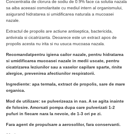
Concentratia de clorura de sodiu de 0.9% face ca solutia nazala
sa aiba aceeasi osmolaritate cu mediul intern al organismului,
asigurand hidratarea si umidificarea naturala a mucoasei
nazale.
Extractul de propolis are actiune antiseptica, bactericida,
antivirala si cicatrizanta. Deoarece este un extract apos de
propolis acesta nu irita si nu usuca mucoasa nazala.
Recomandat
pentru igiena cailor nazale, pentru hidratarea
si umidificarea mucoasei nazale in medii uscate, pentru
cicatrizarea leziunilor sau a vaselor capilare sparte, rinite
alergice, prevenirea afectiunilor respiratorii.
Ingrediente: apa termala, extract de propolis, sare de mare
organica.
Mod de utilizare: se pulverizeaza in nas. A se agita inainte
de folosire. Amorsati pompa dupa care pulverizati 1-2
pufuri in fiecare nara la nevoie, de 1-3 ori pe zi.
Fara agent de propulsare a aerosolilor, fara conservanti.