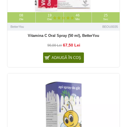
08
19
46
23
Zile
Ore
Min
Sec
BetterYou
BEOU0035
Vitamina C Oral Spray (50 ml), BetterYou
67,50 Lei
90,00 Lei
ADAUGĂ ÎN COŞ