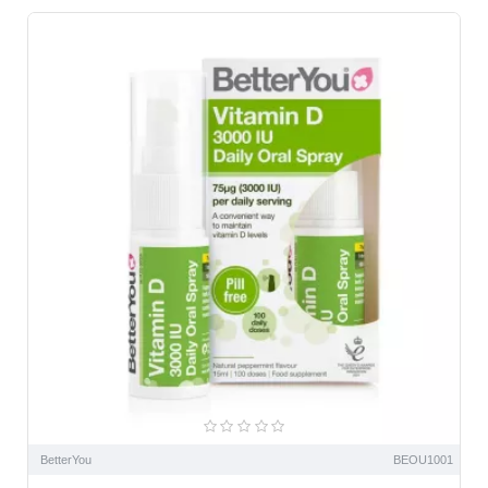
BetterYou
BEOU1001