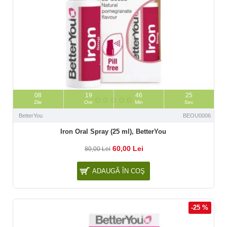
08
19
46
23
Zile
Ore
Min
Sec
BetterYou
BEOU0006
Iron Oral Spray (25 ml), BetterYou
60,00 Lei
80,00 Lei
ADAUGĂ ÎN COŞ
-25 %