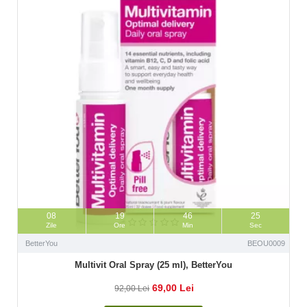
08
19
46
23
Zile
Ore
Min
Sec
BetterYou
BEOU0009
Multivit Oral Spray (25 ml), BetterYou
69,00 Lei
92,00 Lei