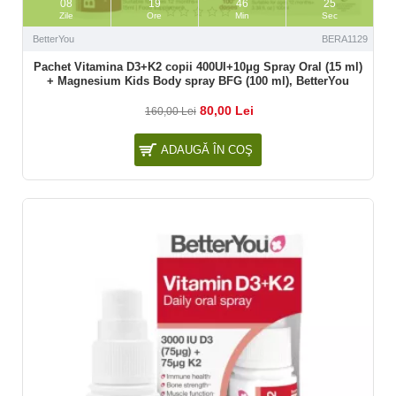
08
19
46
23
Zile
Ore
Min
Sec
BetterYou
BERA1129
Pachet Vitamina D3+K2 copii 400UI+10μg Spray Oral (15 ml)
+ Magnesium Kids Body spray BFG (100 ml), BetterYou
80,00 Lei
160,00 Lei
ADAUGĂ ÎN COŞ