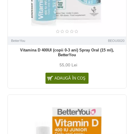
BetterYou
BEOU0020
Vitamina D 400UI (copii 0-3 ani) Spray Oral (15 ml),
BetterYou
55,00 Lei
ADAUGĂ ÎN COŞ