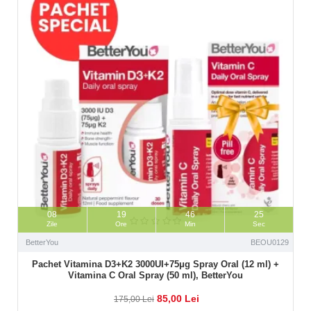
08
19
46
23
Zile
Ore
Min
Sec
BetterYou
BEOU0129
Pachet Vitamina D3+K2 3000UI+75μg Spray Oral (12 ml) +
Vitamina C Oral Spray (50 ml), BetterYou
85,00 Lei
175,00 Lei