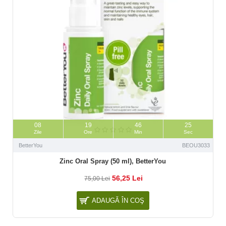
08
19
46
23
Zile
Ore
Min
Sec
BetterYou
BEOU3033
Zinc Oral Spray (50 ml), BetterYou
56,25 Lei
75,00 Lei
ADAUGĂ ÎN COŞ