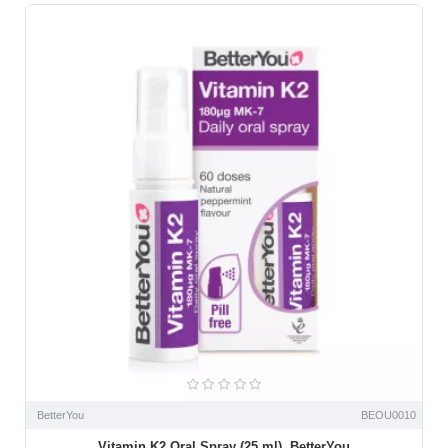
BetterYou
BEOU0010
Vitamin K2 Oral Spray (25 ml), BetterYou