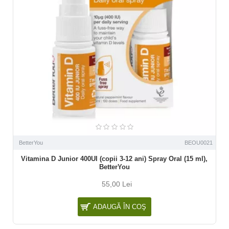
BetterYou
BEOU0021
Vitamina D Junior 400UI (copii 3-12 ani) Spray Oral (15 ml),
BetterYou
55,00 Lei
ADAUGĂ ÎN COŞ