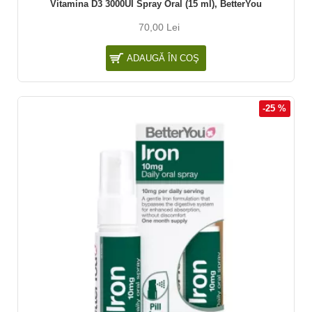
Vitamina D3 3000UI Spray Oral (15 ml), BetterYou
70,00 Lei
ADAUGĂ ÎN COŞ
-25 %