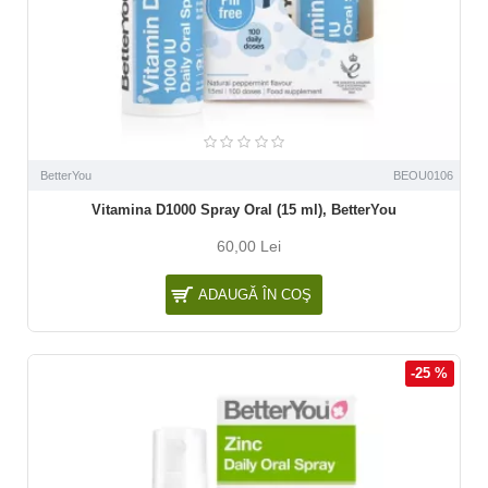
BetterYou
BEOU0106
Vitamina D1000 Spray Oral (15 ml), BetterYou
60,00 Lei
ADAUGĂ ÎN COŞ
-25 %