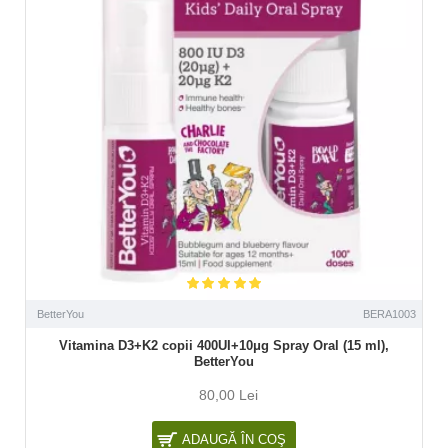
BetterYou
BERA1003
Vitamina D3+K2 copii 400UI+10μg Spray Oral (15 ml),
BetterYou
80,00 Lei
ADAUGĂ ÎN COŞ