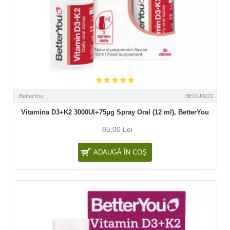
BetterYou
BEOU0022
Vitamina D3+K2 3000UI+75μg Spray Oral (12 ml), BetterYou
85,00 Lei
ADAUGĂ ÎN COŞ