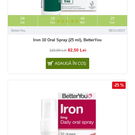
08
19
46
23
Zile
Ore
Min
Sec
BetterYou
BEOU0037
Iron 10 Oral Spray (25 ml), BetterYou
82,50 Lei
110,00 Lei
ADAUGĂ ÎN COŞ
-25 %