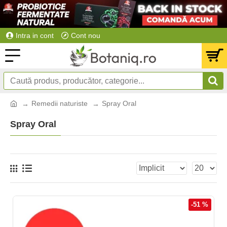
Intra in cont
Cont nou
Remedii naturiste
Spray Oral
Spray Oral
-51 %
NOU