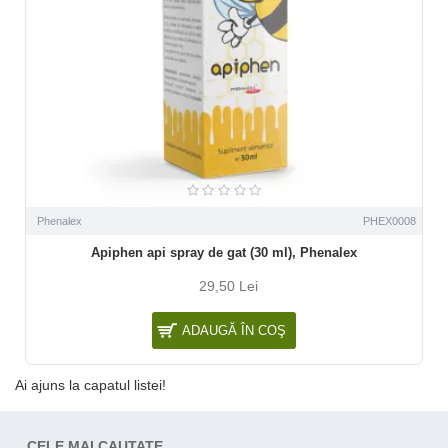
Phenalex
PHEX0008
Apiphen api spray de gat (30 ml), Phenalex
29,50 Lei
ADAUGĂ ÎN COŞ
Ai ajuns la capatul listei!
CELE MAI CAUTATE