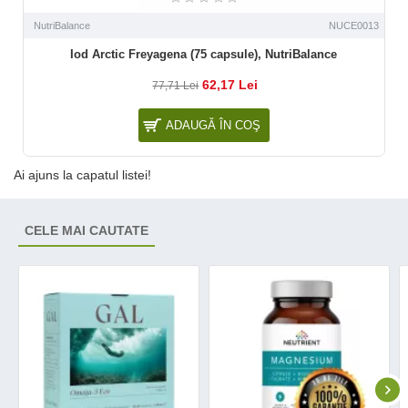
NutriBalance
NUCE0013
Iod Arctic Freyagena (75 capsule), NutriBalance
62,17 Lei
77,71 Lei
ADAUGĂ ÎN COŞ
Ai ajuns la capatul listei!
CELE MAI CAUTATE