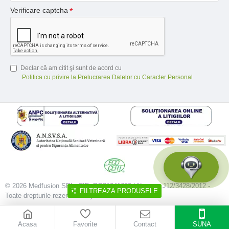
Verificare captcha
Declar că am citit şi sunt de acord cu
Politica cu privire la Prelucrarea Datelor cu Caracter Personal
© 2026 Medfusion SRL, CIF: RO31041639 | Nr. reg.: J12/3428/2012 -
FILTREAZA PRODUSELE
Toate drepturile rezervate - by DevPro.ro
Acasa
Favorite
Contact
SUNA