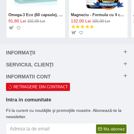
Omega-3 Eco (60 capsule), GAL
Magneziu - Formula cu 4 chelați (120 capsule), Neutrient
91,80 Lei
132,00 Lei
102,00 Lei
165,00 Lei
INFORMAŢII
SERVICIUL CLIENŢI
INFORMATII CONT
RETRAGERE DIN CONTRACT
Intra in comunitate
Fii la curent cu noutăţile şi promoţiile noastre. Abonează-te la
newsletter.
Ma abonez