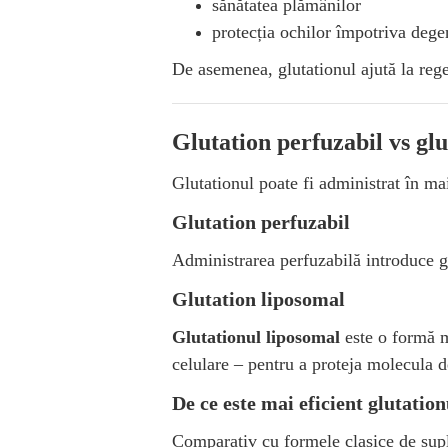
sănătatea plămânilor
protecția ochilor împotriva degen
De asemenea, glutationul ajută la reg
Glutation perfuzabil vs gl
Glutationul poate fi administrat în m
Glutation perfuzabil
Administrarea perfuzabilă introduce glu
Glutation liposomal
Glutationul liposomal
este o formă m
celulare – pentru a proteja molecula de
De ce este mai eficient glutatio
Comparativ cu formele clasice de supl