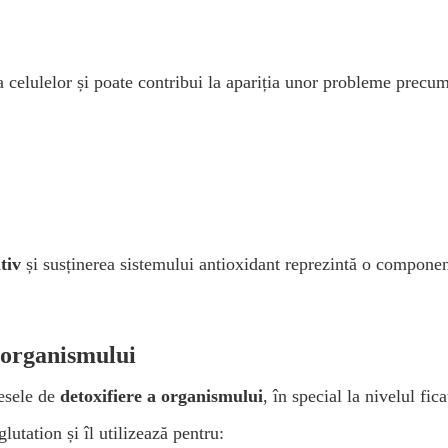
 celulelor și poate contribui la apariția unor probleme precum
tiv
și susținerea sistemului antioxidant reprezintă o compone
a organismului
cesele de
detoxifiere a organismului
, în special la nivelul fica
lutation și îl utilizează pentru: