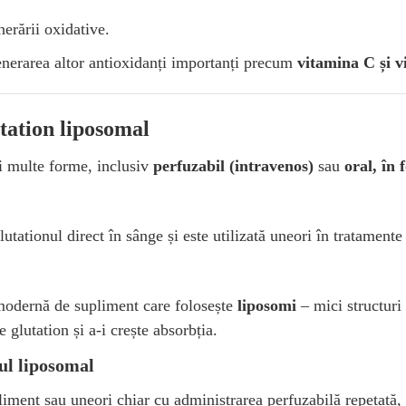
erării oxidative.
enerarea altor antioxidanți importanți precum
vitamina C și 
utation liposomal
ai multe forme, inclusiv
perfuzabil (intravenos)
sau
oral, în
tationul direct în sânge și este utilizată uneori în tratamente
odernă de supliment care folosește
liposomi
– mici structur
 glutation și a-i crește absorbția.
nul liposomal
iment sau uneori chiar cu administrarea perfuzabilă repetată,