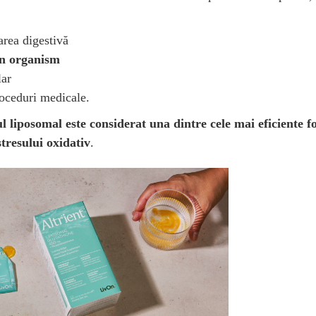
area digestivă
în organism
lar
roceduri medicale.
ul liposomal este considerat una dintre cele mai eficiente
stresului oxidativ
.