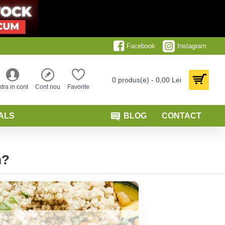
Facebook
Instagram
0 produs(e) - 0,00 Lei
ntra in cont
Cont nou
Favorite
ALS
BLOG
CONTACT
m?