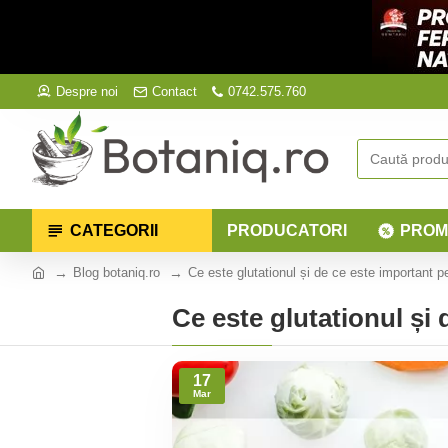
Despre noi
Contact
0742.575.760
CATEGORII
PRODUCATORI
PROM
Blog botaniq.ro
Ce este glutationul și de ce este important 
Ce este glutationul și
17
Mar