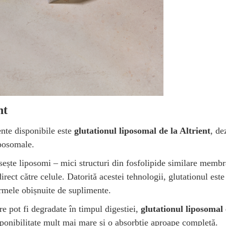
nt
nte disponibile este
glutationul liposomal de la Altrient
, de
iposomale.
sește liposomi – mici structuri din fosfolipide similare membr
irect către celule. Datorită acestei tehnologii, glutationul est
rmele obișnuite de suplimente.
re pot fi degradate în timpul digestiei,
glutationul liposomal
sponibilitate mult mai mare și o absorbție aproape completă.