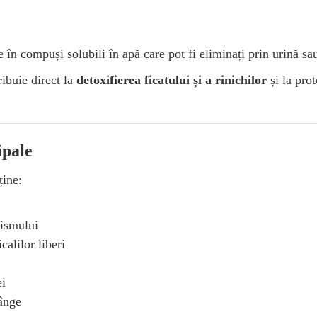
 în compuși solubili în apă care pot fi eliminați prin urină sau
ibuie direct la
detoxifierea ficatului și a rinichilor
și la prot
ipale
ține:
nismului
calilor liberi
ei
sânge