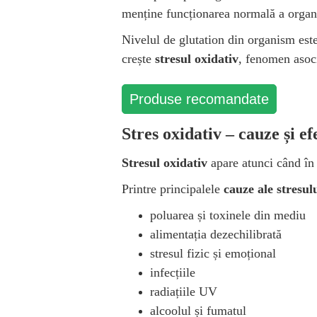
menține funcționarea normală a organe
Nivelul de glutation din organism este
crește
stresul oxidativ
, fenomen asoci
Produse recomandate
Stres oxidativ – cauze și e
Stresul oxidativ
apare atunci când în 
Printre principalele
cauze ale stresul
poluarea și toxinele din mediu
alimentația dezechilibrată
stresul fizic și emoțional
infecțiile
radiațiile UV
alcoolul și fumatul