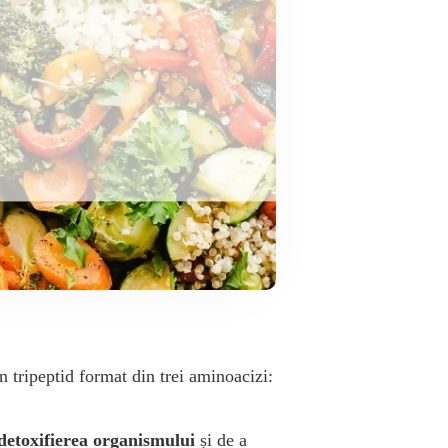
n tripeptid format din trei aminoacizi:
detoxifierea organismului
și de a