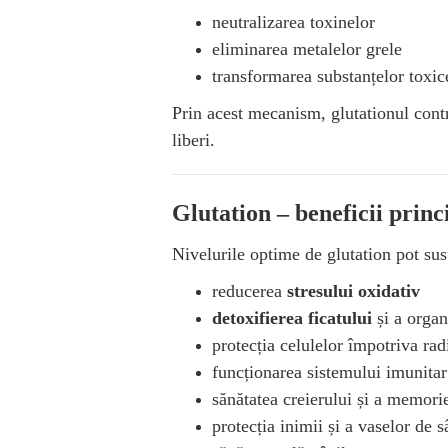
neutralizarea toxinelor
eliminarea metalelor grele
transformarea substanțelor toxice
Prin acest mecanism, glutationul contr
liberi.
Glutation – beneficii princ
Nivelurile optime de glutation pot sus
reducerea
stresului oxidativ
detoxifierea ficatului
și a orga
protecția celulelor împotriva radi
funcționarea sistemului imunitar
sănătatea creierului și a memori
protecția inimii și a vaselor de 