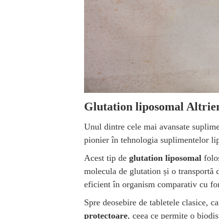
Glutation liposomal Altrie
Unul dintre cele mai avansate suplime
pionier în tehnologia suplimentelor l
Acest tip de
glutation liposomal
folo
molecula de glutation și o transportă d
eficient în organism comparativ cu fo
Spre deosebire de tabletele clasice, ca
protectoare
, ceea ce permite o biodi