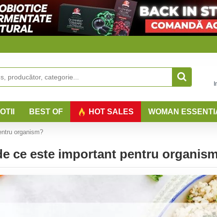
I
OTII
BEST OF
HOT SALES
WOMAN ESSENTI
pentru organism?
 de ce este important pentru organis