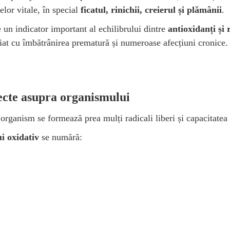
lor vitale, în special
ficatul, rinichii, creierul și plămânii
.
 un indicator important al echilibrului dintre
antioxidanți și r
at cu îmbătrânirea prematură și numeroase afecțiuni cronice.
fecte asupra organismului
organism se formează prea mulți radicali liberi și capacitatea 
ui oxidativ
se numără: