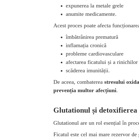
expunerea la metale grele
anumite medicamente.
Acest proces poate afecta funcționarea
îmbătrânirea prematură
inflamația cronică
probleme cardiovasculare
afectarea ficatului și a rinichilor
scăderea imunității.
De aceea, combaterea
stresului oxida
prevenția multor afecțiuni
.
Glutationul și detoxifiere
Glutationul are un rol esențial în pro
Ficatul este cel mai mare rezervor de g