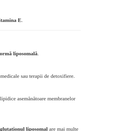
vitamina E
.
 formă liposomală
.
 medicale sau terapii de detoxifiere.
i lipidice asemănătoare membranelor
glutationul liposomal
are mai multe