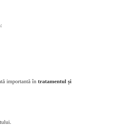
:
ntă importantă în
tratamentul și
tului.