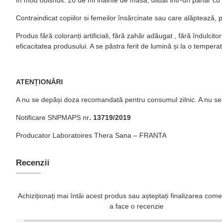
Contraindicat copiilor si femeilor însărcinate sau care alăptează, pr
Produs fără coloranți artificiali, fără zahăr adăugat , fără îndulci
eficacitatea produsului. A se păstra ferit de lumină și la o temper
ATENȚIONĂRI
A nu se depăși doza recomandată pentru consumul zilnic. A nu se 
Notificare SNPMAPS nr
. 13719/2019
Producator Laboratoires Thera Sana – FRANTA
Recenzii
Achiziționați mai întâi acest produs sau așteptați finalizarea come
a face o recenzie