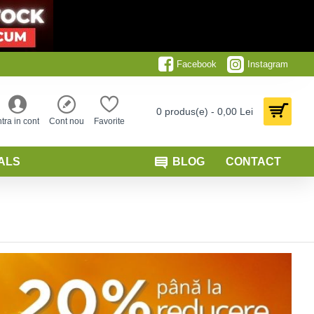
Facebook
Instagram
0 produs(e) - 0,00 Lei
ntra in cont
Cont nou
Favorite
ALS
BLOG
CONTACT