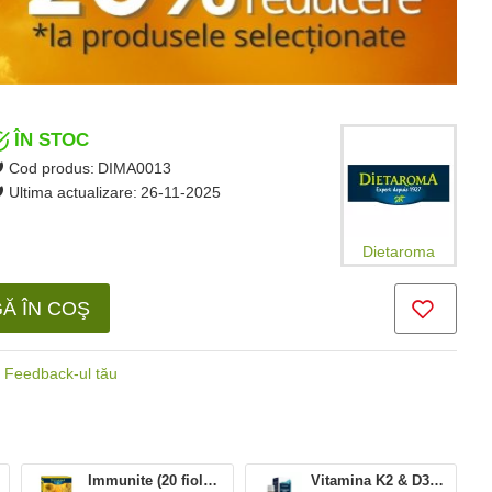
ÎN STOC
Cod produs:
DIMA0013
Ultima actualizare:
26-11-2025
Dietaroma
Ă ÎN COŞ
Feedback-ul tău
Immunite (20 fiole x 10 ml), Dietaroma
Vitamina K2 & D3 (20 ml), Dietaroma