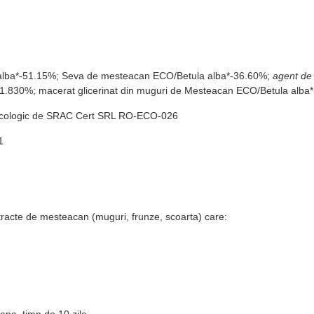
a alba*-51.15%; Seva de mesteacan ECO/Betula alba*-36.60%;
agent de 
1.830%; macerat glicerinat din muguri de Mesteacan ECO/Betula alba
icat Ecologic de SRAC Cert SRL RO-ECO-026
1
tracte de mesteacan (muguri, frunze, scoarta) care:
apa, timp de 10 zile.