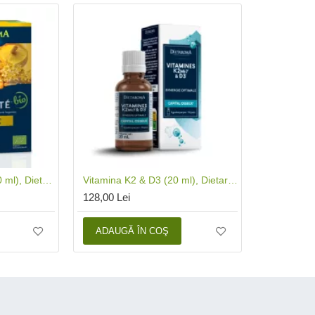
Immunite (20 fiole x 10 ml), Dietaroma
Vitamina K2 & D3 (20 ml), Dietaroma
128,00 Lei
ADAUGĂ ÎN COŞ