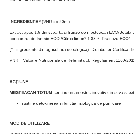
INGREDIENTE
* (VNR de 20ml):
Extract apos 1:5 din scoarta si frunze de mesteacan ECO/Betul
concentrat de lamaie ECO /Citrus limon*-1.83%; Fructoza ECO* –
(* - ingrediente din agricultură ecoologică); Distribuitor Certif
VNR = Valoare Nutritionala de Referinta cf. Regulament 1169/201
ACȚIUNE
MESTEACAN TOTUM
contine un amestec inovativ din seva si ex
sustine detoxifierea si functia fiziologica de purificare
MOD DE UTILIZARE
In mod obisnuit: 20 de ml inainte de masa, diluat intr-un pahar cu 