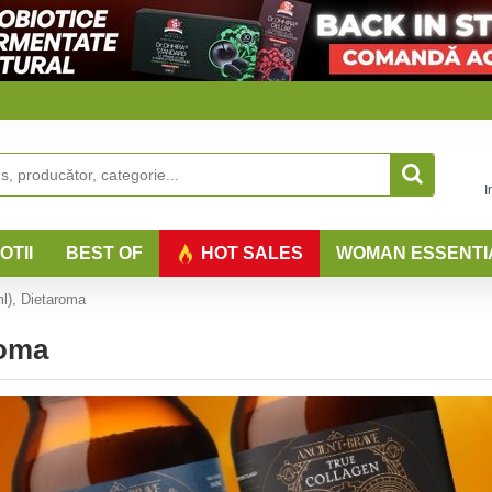
I
OTII
BEST OF
HOT SALES
WOMAN ESSENTI
l), Dietaroma
roma