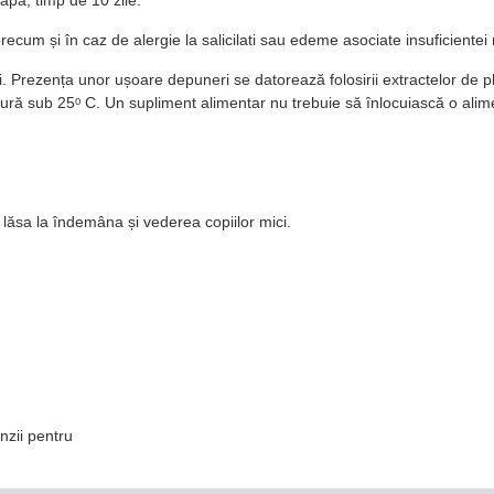
ecum și în caz de alergie la salicilati sau edeme asociate insuficientei re
tori. Prezența unor ușoare depuneri se datorează folosirii extractelor de
atură sub 25ᵒ C. Un supliment alimentar nu trebuie să înlocuiască o alime
lăsa la îndemâna și vederea copiilor mici.
nzii pentru