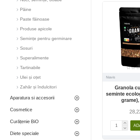
Pâine
Paste făinoase
Produse apicole
Semințe pentru germinare
Sosuri
Superalimente
Tartinabile
Ulei și oțet
Niavis
Zahăr și îndulcitori
Granola cu
seminte ecolo
Aparatura si accesorii
grame),
Cosmetice
28,2
Curățenie BiO
AD
Diete speciale