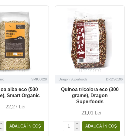
nic
SMIC0028
Dragon Superfoods
DRDS0106
oa alba eco (500
Quinoa tricolora eco (300
e), Smart Organic
grame), Dragon
Superfoods
22,27 Lei
21,01 Lei
ADAUGĂ ÎN COŞ
ADAUGĂ ÎN COŞ