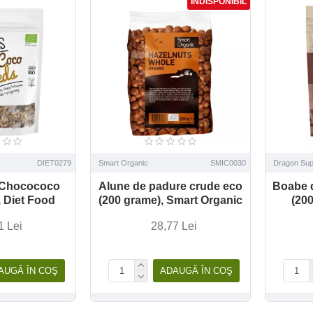
INDISPONIBIL
DIET0279
Smart Organic
SMIC0030
Dragon Sup
 Chocococo
Alune de padure crude eco
Boabe d
, Diet Food
(200 grame), Smart Organic
(20
1 Lei
28,77 Lei
AUGĂ ÎN COŞ
ADAUGĂ ÎN COŞ