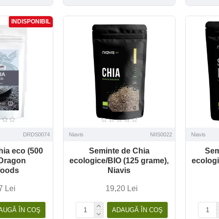
INDISPONIBIL
DRDS0074
Niavis
NIIS0022
Niavis
hia eco (500
Seminte de Chia
Sem
 Dragon
ecologice/BIO (125 grame),
ecologi
foods
Niavis
7 Lei
19,20 Lei
AUGĂ ÎN COŞ
ADAUGĂ ÎN COŞ