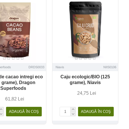
erfoods
DRDS0033
Niavis
NIIS0106
e cacao intregi eco
Caju ecologic/BIO (125
0 grame), Dragon
grame), Niavis
Superfoods
24,75 Lei
61,82 Lei
ADAUGĂ ÎN COŞ
ADAUGĂ ÎN COŞ