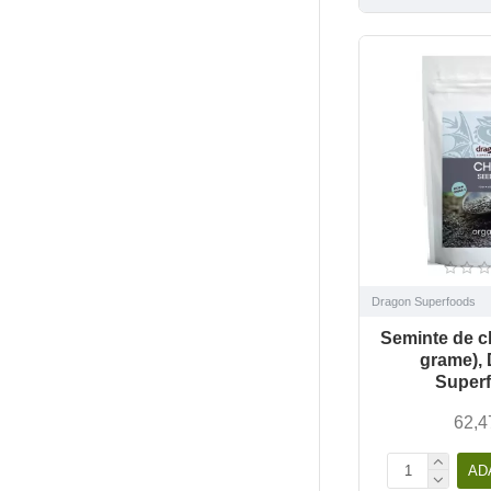
Dragon Superfoods
Seminte de c
grame),
Super
62,4
AD