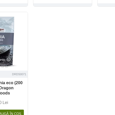
DRDS0071
hia eco (200
 Dragon
foods
0 Lei
AUGĂ ÎN COŞ