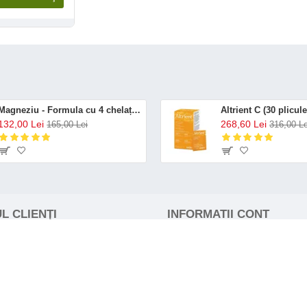
Magneziu - Formula cu 4 chelați (120 capsule), Neutrient
132,00 Lei
268,60 Lei
165,00 Lei
316,00 Le
L CLIENŢI
INFORMATII CONT
Contul meu
Istoric comenzi
Favorite
e returnare
Newsletter