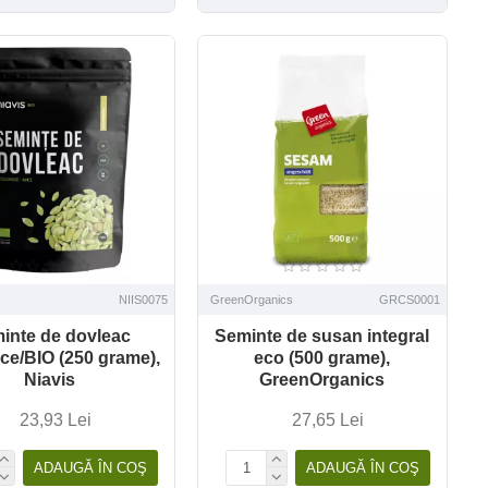
NIIS0075
GreenOrganics
GRCS0001
inte de dovleac
Seminte de susan integral
ce/BIO (250 grame),
eco (500 grame),
Niavis
GreenOrganics
23,93 Lei
27,65 Lei
ADAUGĂ ÎN COŞ
ADAUGĂ ÎN COŞ