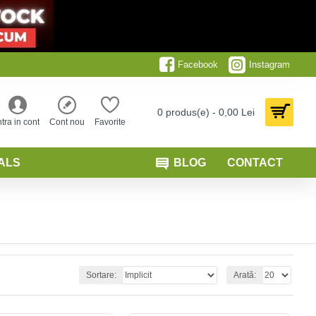
Facebook
Instagram
0 produs(e) - 0,00 Lei
ntra in cont
Cont nou
Favorite
ALS
BLOG
CONTACT
Sortare:
Arată: