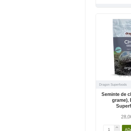
Dragon Superfoods
Seminte de c
grame),
Super
28,0
AD