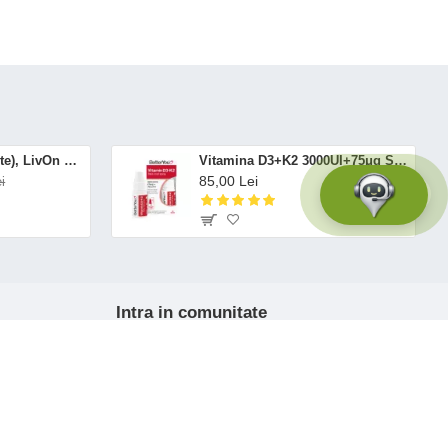
Altrient C (30 pliculete), LivOn Labs
Vitamina D3+K2 3000UI+75μg Spray Oral (12 ml), BetterYou
85,00 Lei
i
Intra in comunitate
Fii la curent cu noutăţile şi promoţiile
noastre. Abonează-te la newsletter.
Ma abonez