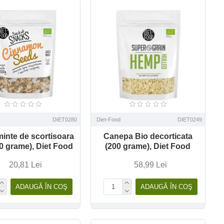
DIET0280
Diet-Food
DIET0249
inte de scortisoara
Canepa Bio decorticata
0 grame), Diet Food
(200 grame), Diet Food
20,81 Lei
58,99 Lei
ADAUGĂ ÎN COŞ
ADAUGĂ ÎN COŞ