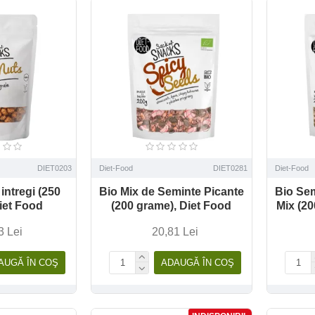
DIET0203
Diet-Food
DIET0281
Diet-Food
 intregi (250
Bio Mix de Seminte Picante
Bio Sem
iet Food
(200 grame), Diet Food
Mix (20
3 Lei
20,81 Lei
AUGĂ ÎN COŞ
ADAUGĂ ÎN COŞ