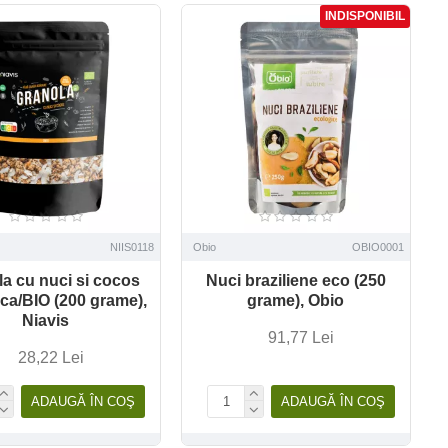
INDISPONIBIL
NIIS0118
Obio
OBIO0001
a cu nuci si cocos
Nuci braziliene eco (250
ca/BIO (200 grame),
grame), Obio
Niavis
91,77 Lei
28,22 Lei
ADAUGĂ ÎN COŞ
ADAUGĂ ÎN COŞ