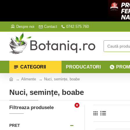
Despre noi
Contact
0742.575.760
CATEGORII
PRODUCATORI
PROM
Alimente
Nuci, semințe, boabe
Nuci, semințe, boabe
Filtreaza produsele
PRET