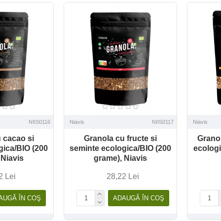
NIIS0116
Niavis
NIIS0117
Niavis
 cacao si
Granola cu fructe si
Granol
gica/BIO (200
seminte ecologica/BIO (200
ecologi
 Niavis
grame), Niavis
2 Lei
28,22 Lei
AUGĂ ÎN COŞ
ADAUGĂ ÎN COŞ