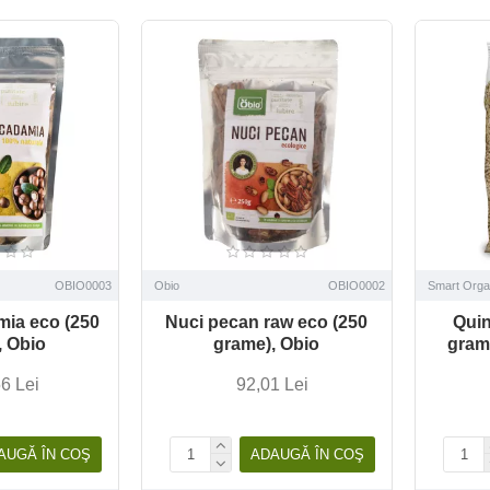
OBIO0003
Obio
OBIO0002
Smart Orga
ia eco (250
Nuci pecan raw eco (250
Quin
, Obio
grame), Obio
gram
6 Lei
92,01 Lei
AUGĂ ÎN COŞ
ADAUGĂ ÎN COŞ