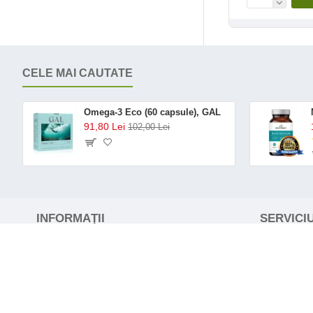
CELE MAI CAUTATE
Omega-3 Eco (60 capsule), GAL
91,80 Lei
102,00 Lei
INFORMAŢII
SERVICIU
Despre noi
Contact
Modalitati de plata
Returnari
Informaţii despre cookies
Politica d
Prelucrarea datelor cu caracter personal
Harta site