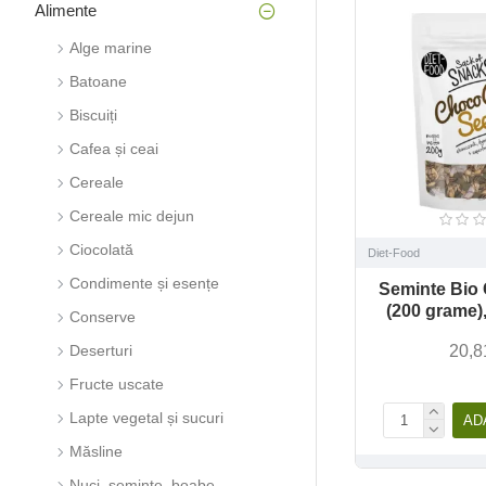
Alimente
Alge marine
Batoane
Biscuiți
Cafea și ceai
Cereale
Cereale mic dejun
Ciocolată
Diet-Food
Condimente și esențe
Seminte Bio
(200 grame)
Conserve
20,8
Deserturi
Fructe uscate
Lapte vegetal și sucuri
AD
Măsline
Nuci, semințe, boabe