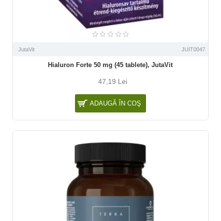
JutaVit
JUIT0047
Hialuron Forte 50 mg (45 tablete), JutaVit
47,19 Lei
ADAUGĂ ÎN COŞ
NOU