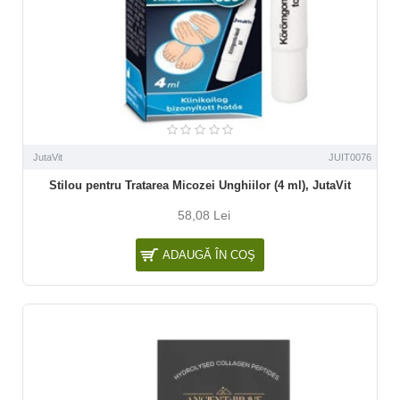
JutaVit
JUIT0076
Stilou pentru Tratarea Micozei Unghiilor (4 ml), JutaVit
58,08 Lei
ADAUGĂ ÎN COŞ