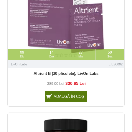
09
14
27
49
Zile
Ore
Min
Sec
LivOn Labs
LIES0002
Altrient B (30 pliculete), LivOn Labs
330,65 Lei
389,00 Lei
ADAUGĂ ÎN COŞ