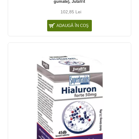
gumate), JutaVit
102,85 Lei
ADAUGĂ ÎN COŞ