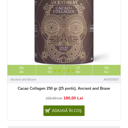
09
14
27
49
Zile
Ore
Min
Sec
Ancient and Brave
ANVE0007
Cacao Collagen 250 gr (25 portii), Ancient and Brave
180,00 Lei
225,00 Lei
ADAUGĂ ÎN COŞ