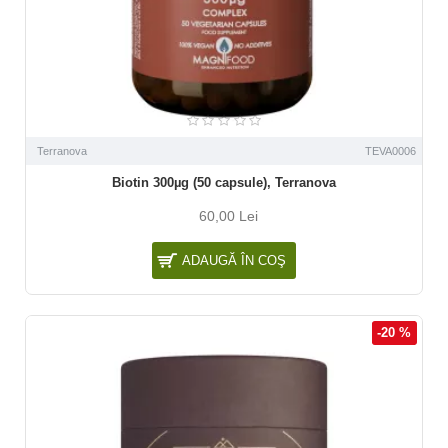
Terranova
TEVA0006
Biotin 300µg (50 capsule), Terranova
60,00 Lei
ADAUGĂ ÎN COŞ
-20 %