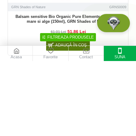
GRN Shades of Nature
GRNS0009
Balsam sensitive Bio Organic Pure Elements cu sare de
mare si alge (150ml), GRN Shades of Nature
51,86 Lei
61,01 Lei
FILTREAZA PRODUSELE
ADAUGĂ ÎN COŞ
Acasa
Favorite
Contact
SUNA