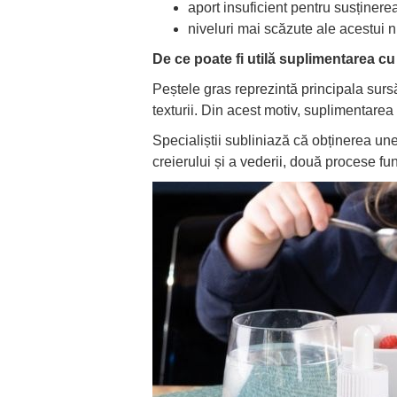
aport insuficient pentru susținerea
niveluri mai scăzute ale acestui n
De ce poate fi utilă suplimentarea 
Peștele gras reprezintă principala surs
texturii. Din acest motiv, suplimentar
Specialiștii subliniază că obținerea une
creierului și a vederii, două procese f