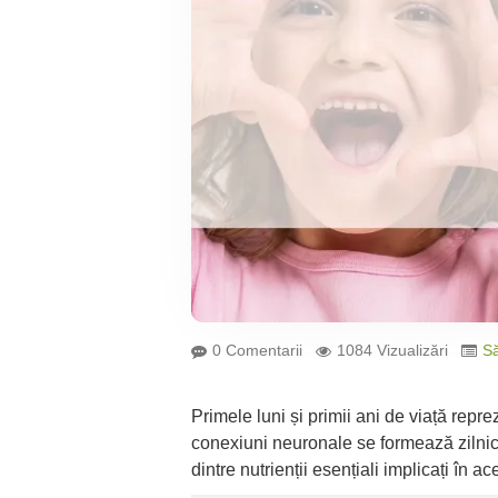
0 Comentarii
1084 Vizualizări
S
Primele luni și primii ani de viață repr
conexiuni neuronale se formează zilnic,
dintre nutrienții esențiali implicați î