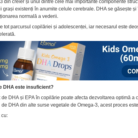
din creier și unul dintre cele mai importante componente struct
 grași existenți în anumite celule cerebrale. DHA se găsește și în 
cționarea normală a vederii.
ot parcursul copilăriei și adolescenței, iar necesarul este deose
lerată.
e DHA este insuficient?
t de DHA și EPA în copilărie poate afecta dezvoltarea optimă a cr
 de DHA din alte surse vegetale de Omega-3, acest proces este l
 cu: