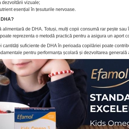
 dezvoltării vizuale;
utrient esențial în țesuturile nervoase.
cu DHA?
ă alimentară de DHA. Totuși, mulți copii consumă rar pește sau î
ea poate reprezenta o metodă practică pentru a asigura un aport 
i cantități suficiente de DHA în perioada copilăriei poate contrib
undamentale pentru performanța școlară și dezvoltarea generală a