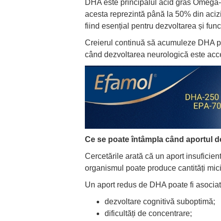
DHA este principalul acid gras Omega-3 
acesta reprezintă până la 50% din acizii
fiind esențial pentru dezvoltarea și fun
Creierul continuă să acumuleze DHA pe t
când dezvoltarea neurologică este acce
Ce se poate întâmpla când aportul d
Cercetările arată că un aport insuficien
organismul poate produce cantități mici
Un aport redus de DHA poate fi asociat
dezvoltare cognitivă suboptimă;
dificultăți de concentrare;