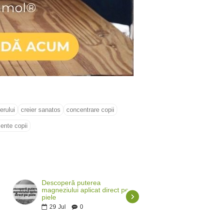
erului
creier sanatos
concentrare copii
ente copii
Descoperă puterea
Probiotice pentru 
magneziului aplicat direct pe
sunt utile și cum 
piele
produsul potrivit?
29
Jul
0
28
Jul
0