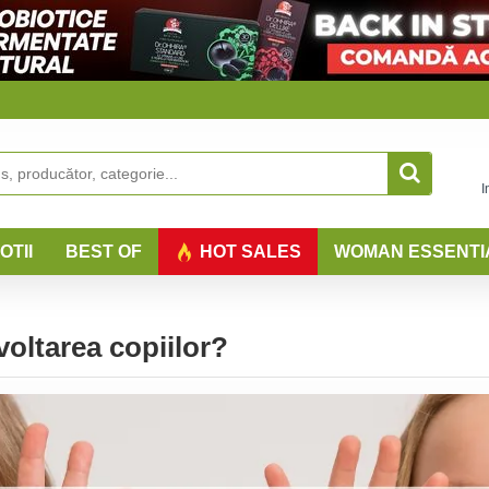
I
OTII
BEST OF
HOT SALES
WOMAN ESSENTI
oltarea copiilor?