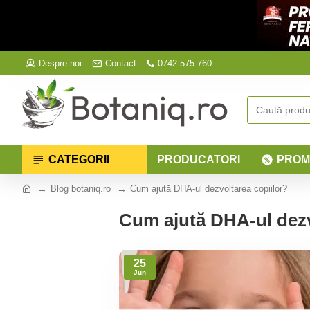
Despre noi
Contact
0742.575.760
CATEGORII
PRODUCATORI
PROM
Blog botaniq.ro
Cum ajută DHA-ul dezvoltarea copiilor?
Cum ajută DHA-ul dezv
25
Jun