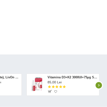
Altrient C (30 pliculete), LivOn Labs
Vitamina D3+K2 3000UI+75μg Spray Oral (12 ml), BetterYou
85,00 Lei
i