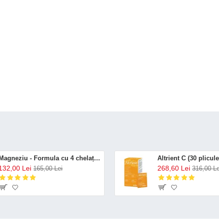
Magneziu - Formula cu 4 chelați (120 capsule), Neutrient
132,00 Lei
268,60 Lei
165,00 Lei
316,00 Le