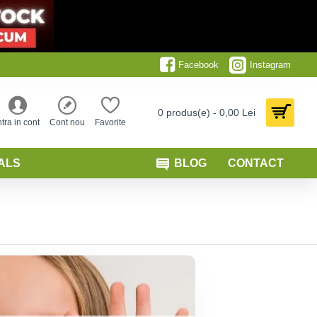
Facebook
Instagram
0 produs(e) - 0,00 Lei
ntra in cont
Cont nou
Favorite
ALS
BLOG
CONTACT