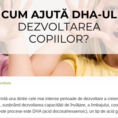
ănătate
ezintă una dintre cele mai intense perioade de dezvoltare a creie
 susținând dezvoltarea capacității de învățare, a limbajului, coo
n aceste procese este DHA (acid docosahexaenoic), un tip de acid