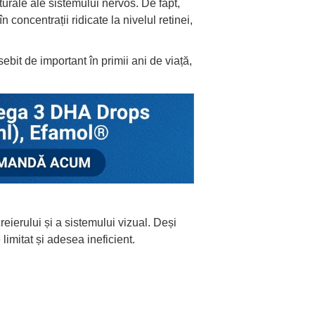
urale ale sistemului nervos. De fapt,
concentrații ridicate la nivelul retinei,
bit de important în primii ani de viață,
eierului și a sistemului vizual. Deși
imitat și adesea ineficient.