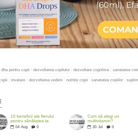
dha pentru copii
dezvoltarea copilului
dezvoltare cognitiva
sanatatea crei
opii
invatare
dezvoltarea vederii
nutriție copii
sanatatea copiilor
suplim
E
10 beneficii ale fierului
Cum să alegi un
pentru sănătatea ta
multivitamin?
04
Aug
0
30
Jul
0