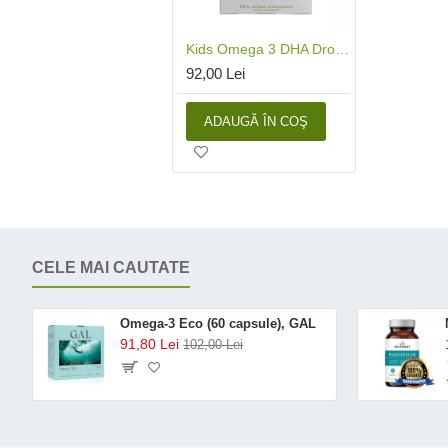
Kids Omega 3 DHA Drops (60ml), Efamol®
92,00 Lei
ADAUGĂ ÎN COŞ
CELE MAI CAUTATE
Omega-3 Eco (60 capsule), GAL
91,80 Lei
102,00 Lei