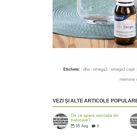
Etichete:
dha
omega3
omega3 copii
memorie c
VEZI ȘI ALTE ARTICOLE POPULAR
De ce apare senzația de
balonare?
05
Aug
0