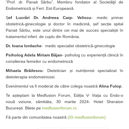
“Prof. dr. Panait Sârbu”, Membru fondator al Societăţii de
Endometrioză și Fert. Est-Europeană.
Ș
ef Lucrări Dr. Andreea Carp- Veliscu
- medic primar
obstetrică-ginecologie și doctor în medicină, șef secție spital
Panait Sârbu, este unul dintre cei mai de succes specialiști în
tratamentul infert. de cuplu din România.
Dr. Ioana Iordache
- medic specialist obstetrică-ginecologie
Psiholog Adela Miriam Băjan
- psiholog cu experiență clinică în
consilierea femeilor cu endometrioză
Mihaela Brăilescu
- Dietetician și nutriționist specializat în
dietoterapia endometriozei.
Evenimentul va fi moderat de către colega noastră
Alina Fulop
.
Te așteptam la Medfusion Forum, Ediția V- Viața cu Endo-o
nouă viziune, sâmbăta, 30 martie 2024- Hotel Sheraton
București. Bilete pe
medfusionforum.ro
Fă parte din comunitatea noastră
(IG:medfusionforum)