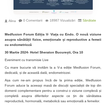
0 Comentarii
18987 Vizualizări
Sănătate
Alina
Medfusion Forum Ediția V- Viața cu Endo. O nouă viziune
asupra sănătății fizice, emoționale și reproductive a femeii
cu endometrioză
30 Martie 2024- Hotel Sheraton București, Ora 10
Eveniment cu transmisie Live
Cu mare bucurie vă invităm la a V-a ediție Medfusion Forum,
dedicată, și de această dată, endometriozei.
Așa cum ne-am propus încă de la prima ediție, Medfusion
Forum aduce la aceeași masă de discuții specialiști de top din
domenii complementare pentru a construi o viziune complexă și
completă asupra diferitelor aspecte ce țin de sănătatea
reproductivă, hormonală, metabolică sau emoțională a femeilor.