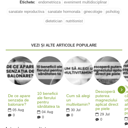
Etichete:
endometrioza
eveniment multidisciplinar
sanatate reproductiva
sanatate hormonala
ginecologie
psiholog
dietetician
nutritionist
VEZI ȘI ALTE ARTICOLE POPULARE
P
Descoperă
pe
10 beneficii
De ce apare
Cum să alegi
puterea
c
ale fierului
senzația de
un
magneziului
ut
pentru
balonare?
multivitamin?
aplicat direct
al
sănătatea ta
pe piele
p
05
Aug
30
Jul
04
Aug
po
29
Jul
0
0
0
0