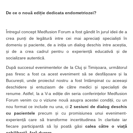
De ce o nouă ediție dedicata endometriozei?
Întregul concept Medfusion Forum a fost gândit în jurul ideii de a
crea punți de legătură intre cei mai apreciați specialiști în
domeniu și paciente, de a iniția un dialog deschis intre aceștia,
și de a crea cadrul pentru o experiență educativă și de
socializare autentică.
După succesul evenimentelor de la Cluj și Timișoara, următorul
pas firesc a fost ca acest eveniment să se desfășoare și la
București, unde proiectul nostru a fost întâmpinat cu aceeași
deschidere și entuziasm de către medici și specialiști de
renume. Astfel, la a V-a ediție din seria conferințelor Medfusion
Forum venim cu o viziune nouă asupra acestei condiții, cu un
nou format ce include nu una, ci
2 sesiuni de dialog deschis
cu pacientele
precum și cu promisiunea unui eveniment-
experiență care să transforme incertitudinea în claritate iar
fiecare participantă să își poată găsi
calea către o viață
echilibrată, fară durere.