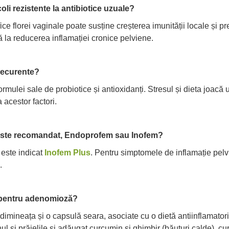
oli rezistente la antibiotice uzuale?
e florei vaginale poate susține creșterea imunității locale și pre
tă la reducerea inflamației cronice pelviene.
recurente?
ormulei sale de probiotice și antioxidanți. Stresul și dieta joacă 
 acestor factori.
este recomandat, Endoprofem sau Inofem?
 este indicat
Inofem Plus
. Pentru simptomele de inflamație pelv
.
pentru adenomioză?
dimineața și o capsulă seara, asociate cu o dietă antiinflamator
ul și prăjelile și adăugat curcumin și ghimbir (băuturi calde), cur