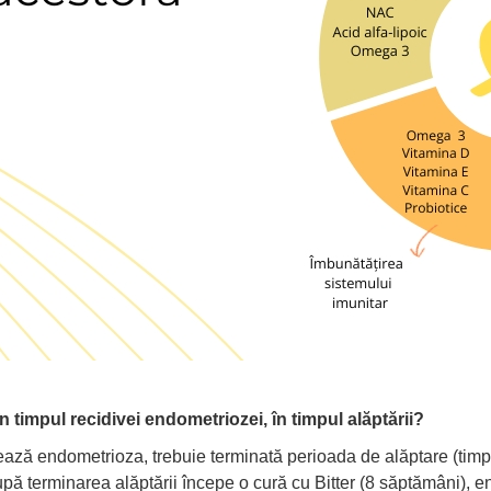
 timpul recidivei endometriozei, în timpul alăptării?
vează endometrioza, trebuie terminată perioada de alăptare (timp
după terminarea alăptării începe o cură cu Bitter (8 săptămâni),