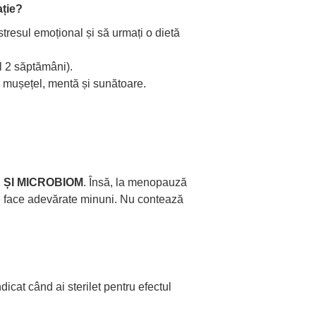
ație?
tresul emoțional și să urmați o dietă
l 2 săptămâni).
e mușețel, mentă și sunătoare.
 ȘI MICROBIOM
. Însă, la menopauză
ate face adevărate minuni. Nu contează
dicat când ai sterilet pentru efectul