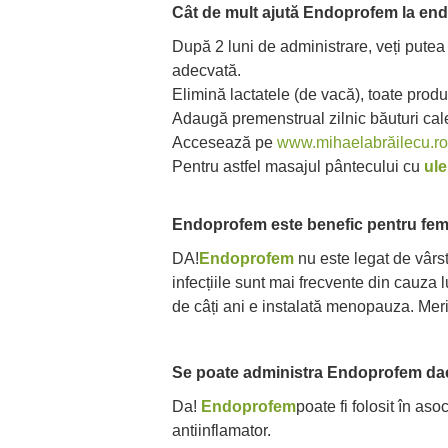
Cât de mult ajută Endoprofem la end
După 2 luni de administrare, veți putea
adecvată.
Elimină lactatele (de vacă), toate prod
Adaugă premenstrual zilnic băuturi cale
Accesează pe
www.mihaelabrăilecu.ro
Pentru astfel masajul pântecului cu
ule
Endoprofem este benefic pentru fe
DA!
Endoprofem
nu este legat de vârst
infecțiile sunt mai frecvente din cauza
de câți ani e instalată menopauza. Meri
Se poate administra Endoprofem dac
Da!
Endoprofem
poate fi folosit în as
antiinflamator.