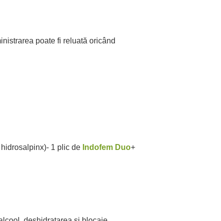
istrarea poate fi reluată oricând
hidrosalpinx)- 1 plic de
Indofem Duo
+
alcool, deshidratarea și blocaje