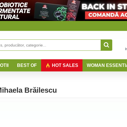
I
OTII
BEST OF
HOT SALES
WOMAN ESSENTI
haela Brăilescu