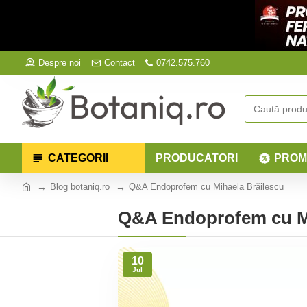
Despre noi
Contact
0742.575.760
CATEGORII
PRODUCATORI
PROM
Blog botaniq.ro
Q&A Endoprofem cu Mihaela Brăilescu
Q&A Endoprofem cu Mi
10
Jul