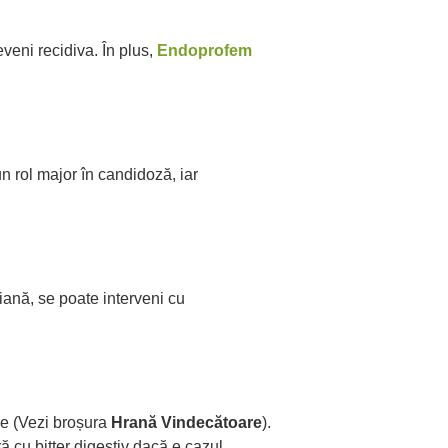
veni recidiva. În plus,
Endoprofem
un rol major în candidoză, iar
iană, se poate interveni cu
ie (Vezi broșura
Hrană Vindecătoare
).
ă cu bitter digestiv dacă e cazul,