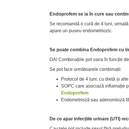
Endoprofem se ia în cure sau conti
Se recomandă o cură de 4 luni, urmată 
apare un puseu endometriozic.
Se poate combina Endoprofem cu I
DA! Combinațiile pot varia în funcție de
Se pot face următoarele combinații:
Protocol de 4 luni, cu dietă și alt
SOPC care asociază inflamație pel
Endoprofem
Endometrioză sau adenomioză făr
De ce apar infecțiile urinare (UTI) re
Cauzele pot include sexul fără preludiu