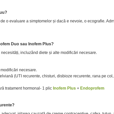
nuu?
de o evaluare a simptomelor și dacă e nevoie, o ecografie. Admin
nofem Duo sau Inofem Plus?
 necesități, incluzând diete și alte modificări necesare.
e modificări necesare.
viană (UTI recurente, chisturi, disbioze recurente, rana pe col, 
ă tratament hormonal- 1 plic
Inofem Plus
+
Endoprofem
curente?
 adecvat, iritarea cauzată de creme contraceptive, cafea, tutun, 