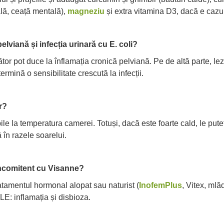
lă, ceață mentală),
magneziu
și extra vitamina D3, dacă e cazu
elviană și infecția urinară cu E. coli?
zător pot duce la înflamația cronică pelviană. Pe de altă parte, 
termină o sensibilitate crescută la infecții.
er?
ile la temperatura camerei. Totuși, dacă este foarte cald, le puteț
 în razele soarelui.
ncomitent cu Visanne?
atamentul hormonal alopat sau naturist (
InofemPlus
, Vitex, mlă
: inflamația și disbioza.