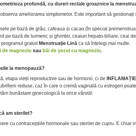
ometrioza profundă, cu dureri rectale groaznice la menstru
 observa ameliorarea simptomelor. Este important să gestionați s
usele pe bază de grâu, cafeaua și cacao (în special premenstrua
d pe bază de turmeric și ghimbir, ceaiuri hepato-biliare, ceai d
programul gratuit
Menstruație Lină
ca să înțelegi mai multe.
i de magneziu
sau
băi de șezut cu magneziu
.
meile la menopauză?
ă, etapa vieții reproductive sau de hormonii, ci de
INFLAMAȚIE
 lubrifierii reduse, caz în care o cremă vaginală cu estrogen po
tăm bunăstare ginecologică la orice vârstă!
ă am sterilet?
ociere cu contracepțiile hormonale sau sterilet de cupru. E chiar in