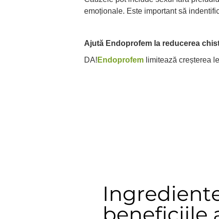
emoționale. Este important să indentifi
Ajută Endoprofem la reducerea chist
DA!
Endoprofem
limitează creșterea le