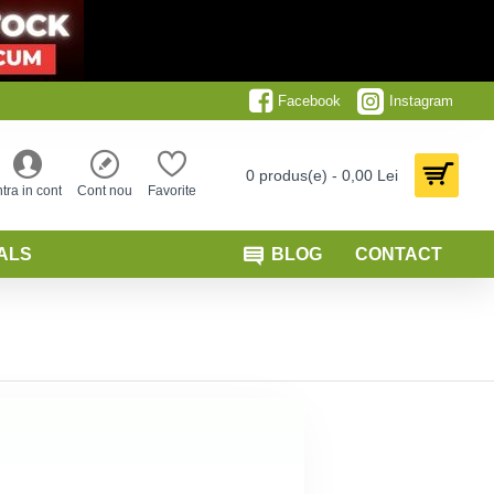
Facebook
Instagram
0 produs(e) - 0,00 Lei
ntra in cont
Cont nou
Favorite
ALS
BLOG
CONTACT