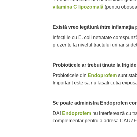
vitamina C lipozomală
(pentru obosea
Există vreo legătură între inflamația p
Infecțiile cu E. coli netratate corespun
prezente la nivelul tractului urinar și de
Probioticele ar trebui ținute la frigid
Probioticele din
Endoprofem
sunt stab
Important este să nu lăsați cutia expusă
Se poate administra Endoprofen co
DA!
Endoprofem
nu interferează cu tr
complementar pentru a adresa CAUZELE