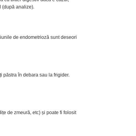
l (după analize).
leziunile de endometrioză sunt deseori
i păstra în debara sau la frigider.
dițe de zmeură, etc)
și poate fi folosit