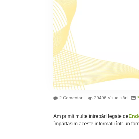
2 Comentarii
29496 Vizualizări
Am primit multe întrebări legate de
End
împărtășim aceste informații într-un fo