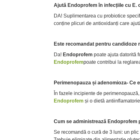
Ajută Endoprofem în infecțiile cu E. c
DA! Suplimentarea cu probiotice specific
conține plicuri de antioxidanți care aju
Este recomandat pentru candidoze 
Da!
Endoprofem
poate ajuta datorită f
Endoprofem
poate contribui la reglarea
Perimenopauza și adenomioza- Ce 
În fazele incipiente de perimenopauză,
Endoprofem
și o dietă antiinflamatorie
Cum se administrează Endoprofem 
Se recomandă o cură de 3 luni: un plic 
Trebuie eliminate din alimentație gluten