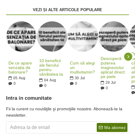
VEZI ȘI ALTE ARTICOLE POPULARE
P
Descoperă
pe
10 beneficii
De ce apare
Cum să alegi
puterea
c
ale fierului
senzația de
un
magneziului
ut
pentru
balonare?
multivitamin?
aplicat direct
al
sănătatea ta
pe piele
p
05
Aug
30
Jul
04
Aug
po
29
Jul
0
0
0
0
Intra in comunitate
Fii la curent cu noutăţile şi promoţiile noastre. Abonează-te la
newsletter.
Ma abonez