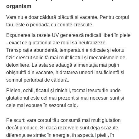
organism
Vara nu e doar căldură plăcută și vacanțe. Pentru corpul
tău, este o perioadă cu cerințe crescute.
Expunerea la razele UV generează radicali liberi în piele
- exact ce glutationul are rolul să neutralizeze.
Transpirația abundentă, temperaturile ridicate și efortul
fizic crescut solicită mai mult ficatul și mecanismele de
detoxifiere. La asta se adaugă alimentația mai puțin
obișnuită din vacanțe, hidratarea uneori insuficientă și
somnul perturbat de căldură.
Pielea, ochii, ficatul și rinichii, tocmai țesuturile unde
glutationul este cel mai prezent și mai necesar, sunt și
cele mai expuse în sezonul cald.
Pe scurt: vara corpul tău consumă mai mult glutation
decât produce. Și dacă rezervele sunt deja scăzute,
diferența se simte: în energie, în aspectul pielii, în