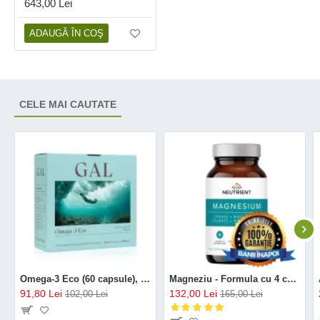
643,00 Lei
ADAUGĂ ÎN COŞ
CELE MAI CAUTATE
Omega-3 Eco (60 capsule), GAL
Magneziu - Formula cu 4 chelați (120 capsule), Neutrient
91,80 Lei
132,00 Lei
102,00 Lei
165,00 Lei