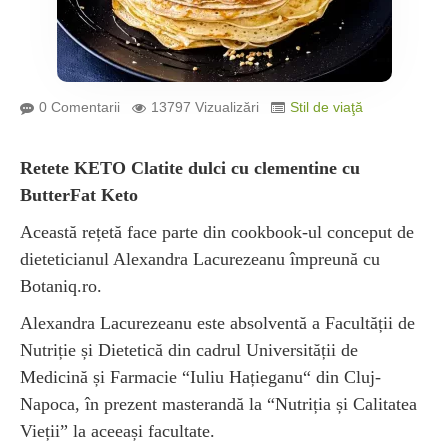
0 Comentarii
13797 Vizualizări
Stil de viaţă
Retete KETO Clatite dulci cu clementine cu
ButterFat Keto
Această rețetă face parte din cookbook-ul conceput de
dieteticianul Alexandra Lacurezeanu împreună cu
Botaniq.ro.
Alexandra Lacurezeanu este absolventă a Facultății de
Nutriție și Dietetică din cadrul Universității de
Medicină și Farmacie “Iuliu Hațieganu“ din Cluj-
Napoca, în prezent masterandă la “Nutriția și Calitatea
Vieții” la aceeași facultate.