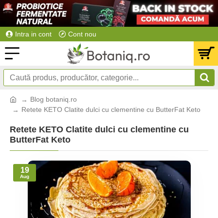
Intra in cont
Cont nou
Blog botaniq.ro
Retete KETO Clatite dulci cu clementine cu ButterFat Keto
Retete KETO Clatite dulci cu clementine cu
ButterFat Keto
19
Aug