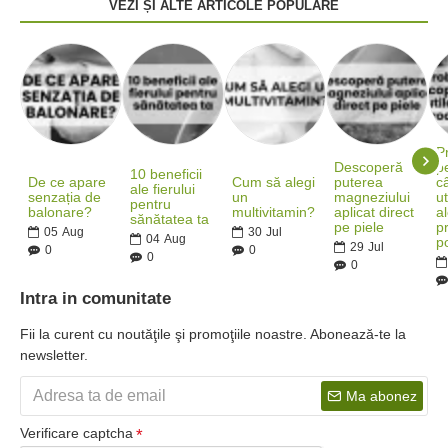
VEZI ȘI ALTE ARTICOLE POPULARE
P
Descoperă
pe
10 beneficii
De ce apare
Cum să alegi
puterea
c
ale fierului
senzația de
un
magneziului
ut
pentru
balonare?
multivitamin?
aplicat direct
al
sănătatea ta
pe piele
p
05
Aug
30
Jul
04
Aug
po
29
Jul
0
0
0
0
Intra in comunitate
Fii la curent cu noutăţile şi promoţiile noastre. Abonează-te la
newsletter.
Ma abonez
Verificare captcha