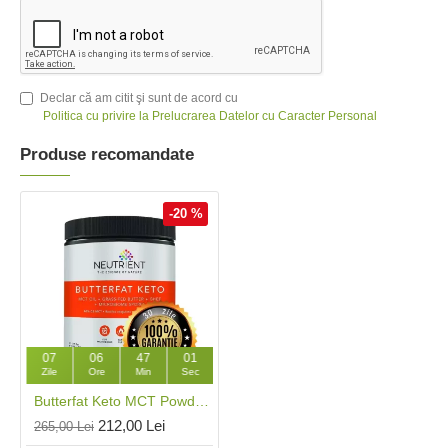
Declar că am citit şi sunt de acord cu
Politica cu privire la Prelucrarea Datelor cu Caracter Personal
Produse recomandate
-20 %
07
06
47
00
Zile
Ore
Min
Sec
Butterfat Keto MCT Powder (350g), Neutrient
212,00 Lei
265,00 Lei