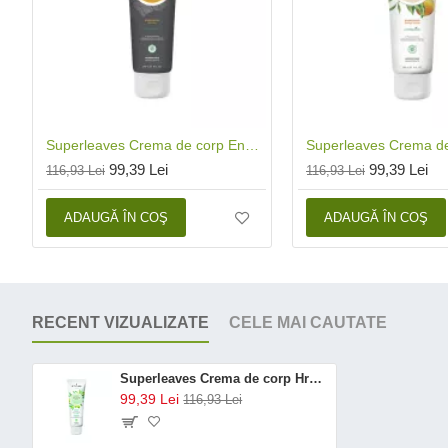
Superleaves Crema de corp Energizanta - barbati (240 ml), Attitude
99,39 Lei
99,39 Lei
116,93 Lei
116,93 Lei
ADAUGĂ ÎN COŞ
ADAUGĂ ÎN COŞ
RECENT VIZUALIZATE
CELE MAI CAUTATE
Superleaves Crema de corp Hranitoare (240 ml), Attitude
99,39 Lei
116,93 Lei