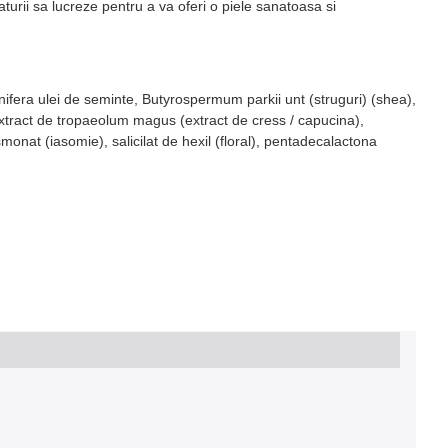
urii sa lucreze pentru a va oferi o piele sanatoasa si
s vinifera ulei de seminte, Butyrospermum parkii unt (struguri) (shea),
, extract de tropaeolum magus (extract de cress / capucina),
monat (iasomie), salicilat de hexil (floral), pentadecalactona