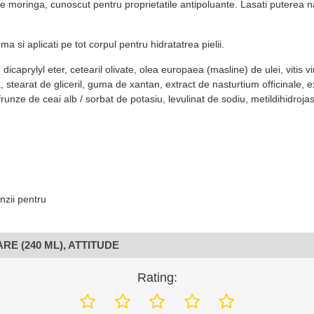
moringa, cunoscut pentru proprietatile antipoluante. Lasati puterea nat
a si aplicati pe tot corpul pentru hidratatrea pielii.
a, dicaprylyl eter, cetearil olivate, olea europaea (masline) de ulei, viti
ca, stearat de gliceril, guma de xantan, extract de nasturtium officinale
unze de ceai alb / sorbat de potasiu, levulinat de sodiu, metildihidrojas
nzii pentru
 (240 ML), ATTITUDE
Rating: