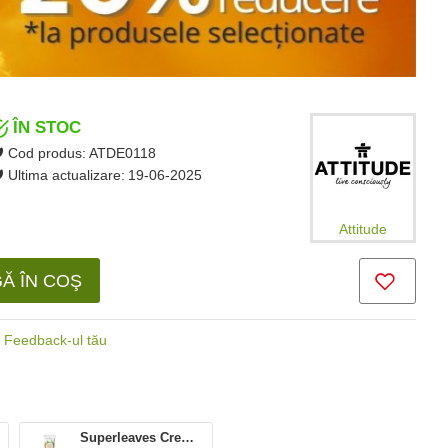
ÎN STOC
Cod produs:
ATDE0118
Ultima actualizare:
19-06-2025
Attitude
Ă ÎN COŞ
Feedback-ul tău
Superleaves Crema de corp Energizanta (240 ml), Attitude