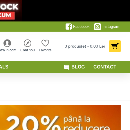
Facebook
Instagram
0 produs(e) - 0,00 Lei
ntra in cont
Cont nou
Favorite
ALS
BLOG
CONTACT