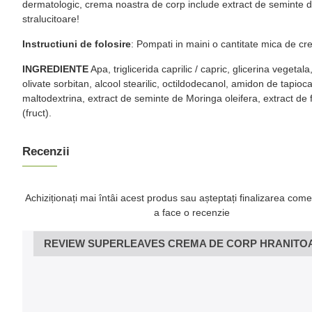
dermatologic, crema noastra de corp include extract de seminte de 
stralucitoare!
Instructiuni de folosire
: Pompati in maini o cantitate mica de crem
INGREDIENTE
Apa, triglicerida caprilic / capric, glicerina vegetal
olivate sorbitan, alcool stearilic, octildodecanol, amidon de tapio
maltodextrina, extract de seminte de Moringa oleifera, extract de fr
(fruct).
Recenzii
Achiziționați mai întâi acest produs sau așteptați finalizarea come
a face o recenzie
REVIEW SUPERLEAVES CREMA DE CORP HRANITOARE