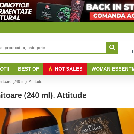
I
OTII
BEST OF
HOT SALES
WOMAN ESSENTI
toare (240 ml), Attitude
toare (240 ml), Attitude