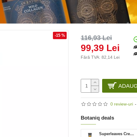
-15 %
116,93 Lei
99,39 Lei
Fără TVA: 82,14 Lei
ADAUG
0 review-uri
-
Botaniq deals
Superleaves Crema de corp Energizanta - barbati (240 ml), Attitude