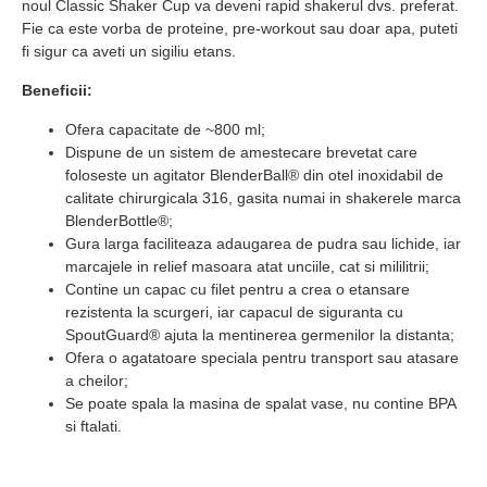
noul Classic Shaker Cup va deveni rapid shakerul dvs. preferat.
Fie ca este vorba de proteine, pre-workout sau doar apa, puteti
fi sigur ca aveti un sigiliu etans.
Beneficii:
Ofera capacitate de ~800 ml;
Dispune de un sistem de amestecare brevetat care
foloseste un agitator BlenderBall® din otel inoxidabil de
calitate chirurgicala 316, gasita numai in shakerele marca
BlenderBottle®;
Gura larga faciliteaza adaugarea de pudra sau lichide, iar
marcajele in relief masoara atat unciile, cat si mililitrii;
Contine un capac cu filet pentru a crea o etansare
rezistenta la scurgeri, iar capacul de siguranta cu
SpoutGuard® ajuta la mentinerea germenilor la distanta;
Ofera o agatatoare speciala pentru transport sau atasare
a cheilor;
Se poate spala la masina de spalat vase, nu contine BPA
si ftalati.