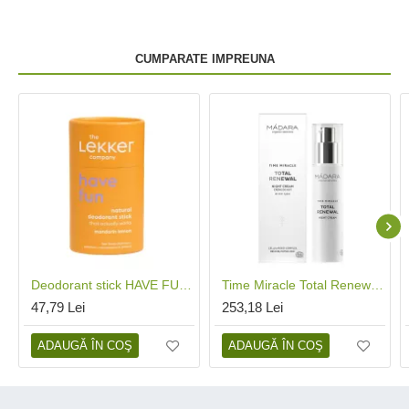
CUMPARATE IMPREUNA
Deodorant stick HAVE FUN cu mandarine si lamaie (40 grame), The Lekker Company
Time Miracle Total Renewal Crema de noapte antirid (50 ml), Madara
47,79 Lei
253,18 Lei
ADAUGĂ ÎN COŞ
ADAUGĂ ÎN COŞ