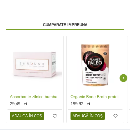
CUMPARATE IMPREUNA
Absorbante zilnice bumbac organic (24 bucati), Enroush
Organic Bone Broth proteina de colagen organic din supa de oase 225 grame (25 portii), Planet Paleo
29,49 Lei
199,82 Lei
ADAUGĂ ÎN COŞ
ADAUGĂ ÎN COŞ