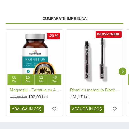
CUMPARATE IMPREUNA
INDISPONIBIL
-20 %
08
15
32
40
Zile
Ore
Min
Sec
Magneziu - Formula cu 4 chelați (120 capsule), Neutrient
Rimel cu maracuja Black Tea, 100 Percent Pure Cosmetics
132,00 Lei
131,17 Lei
165,00 Lei
ADAUGĂ ÎN COŞ
ADAUGĂ ÎN COŞ