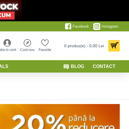
Facebook
Instagram
0 produs(e) - 0,00 Lei
ntra in cont
Cont nou
Favorite
ALS
BLOG
CONTACT