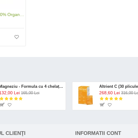
Ulei Esential Menta 100% Organic (10 ml), SOiL
Magneziu - Formula cu 4 chelați (120 capsule), Neutrient
132,00 Lei
268,60 Lei
165,00 Lei
316,00 Le
L CLIENŢI
INFORMATII CONT