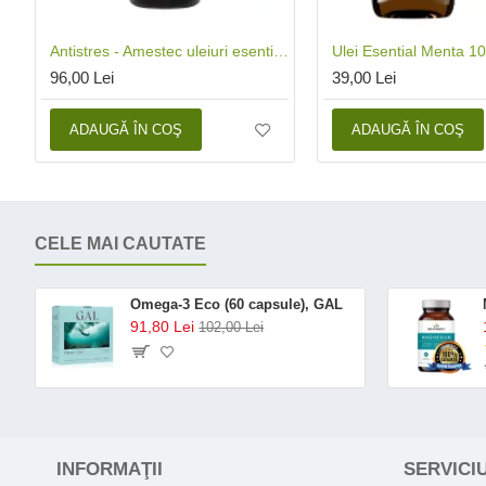
Antistres - Amestec uleiuri esentiale 100% Organic (10 ml), SOiL
96,00 Lei
39,00 Lei
ADAUGĂ ÎN COŞ
ADAUGĂ ÎN COŞ
CELE MAI CAUTATE
Omega-3 Eco (60 capsule), GAL
91,80 Lei
102,00 Lei
INFORMAŢII
SERVICIU