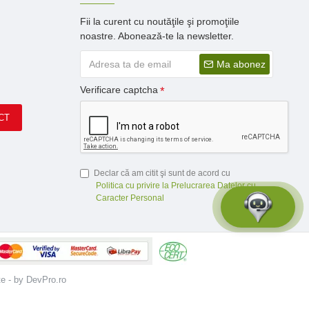
Fii la curent cu noutăţile şi promoţiile
noastre. Abonează-te la newsletter.
Ma abonez
Verificare captcha
CT
Declar că am citit şi sunt de acord cu
Politica cu privire la Prelucrarea Datelor cu
Caracter Personal
te - by DevPro.ro