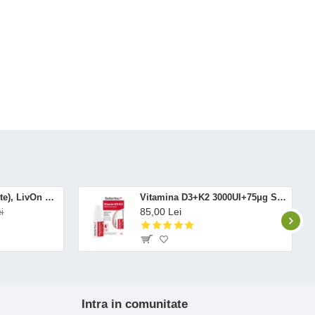
Altrient C (30 pliculete), LivOn Labs
Vitamina D3+K2 3000UI+75μg Spray Oral (12 ml), BetterYou
85,00 Lei
i
Intra in comunitate