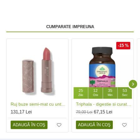
CUMPARATE IMPREUNA
-15 %
25
12
35
53
Zile
Ore
Min
Sec
Ruj buze semi-mat cu unt de cacao Pink Canyon, 100 Percent Pure Cosmetics
Triphala - digestie si curatare colon (60 capsule), Organic India
131,17 Lei
67,15 Lei
79,00 Lei
ADAUGĂ ÎN COŞ
ADAUGĂ ÎN COŞ