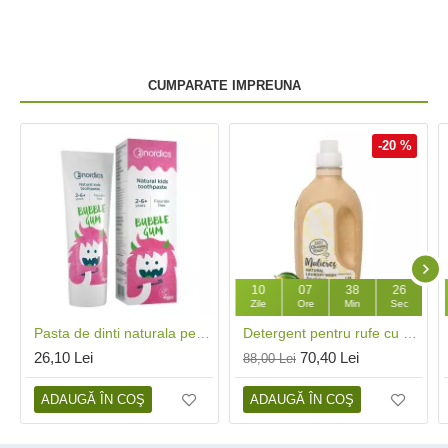
CUMPARATE IMPREUNA
-20 %
10
07
38
26
Zile
Ore
Min
Sec
Pasta de dinti naturala pentru copii cu Bubble Gum (50 ml), Nordics
Detergent pentru rufe cu 99% ingrediente naturale Fresh Citrus (1.5L), Mulieres
26,10 Lei
70,40 Lei
88,00 Lei
ADAUGĂ ÎN COŞ
ADAUGĂ ÎN COŞ