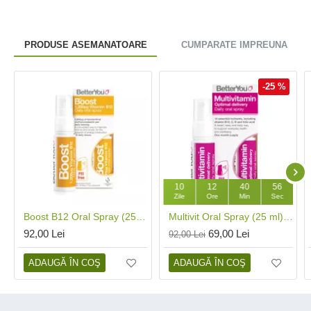
PRODUSE ASEMANATOARE
CUMPARATE IMPREUNA
-25 %
10
12
40
56
Zile
Ore
Min
Sec
Boost B12 Oral Spray (25 ml), BetterYou
Multivit Oral Spray (25 ml), BetterYou
92,00 Lei
69,00 Lei
92,00 Lei
ADAUGĂ ÎN COŞ
ADAUGĂ ÎN COŞ