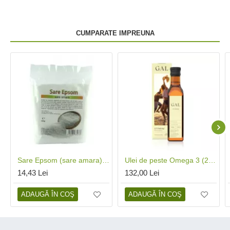
CUMPARATE IMPREUNA
Sare Epsom (sare amara) (500 grame)
Ulei de peste Omega 3 (250 ml), GAL
14,43 Lei
132,00 Lei
ADAUGĂ ÎN COŞ
ADAUGĂ ÎN COŞ