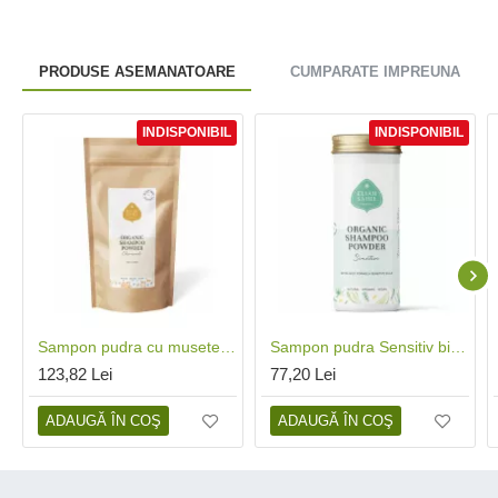
PRODUSE ASEMANATOARE
CUMPARATE IMPREUNA
INDISPONIBIL
INDISPONIBIL
Sampon pudra cu musetel pentru copii bio refill (250 grame), Eliah Sahil
Sampon pudra Sensitiv bio (100 grame), Eliah Sahil
123,82 Lei
77,20 Lei
ADAUGĂ ÎN COŞ
ADAUGĂ ÎN COŞ