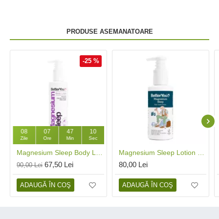
PRODUSE ASEMANATOARE
-25 %
08
07
47
10
Zile
Ore
Min
Sec
Magnesium Sleep Body Lotion (180 ml), BetterYou
Magnesium Sleep Lotion Junior (135 ml), BetterYou
67,50 Lei
80,00 Lei
90,00 Lei
ADAUGĂ ÎN COŞ
ADAUGĂ ÎN COŞ