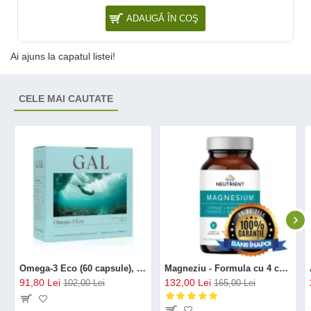
ADAUGĂ ÎN COŞ
Ai ajuns la capatul listei!
CELE MAI CAUTATE
Omega-3 Eco (60 capsule), GAL
Magneziu - Formula cu 4 chelați (120 capsule), Neutrient
91,80 Lei
132,00 Lei
102,00 Lei
165,00 Lei