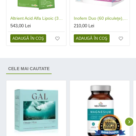
Altrient Acid Alfa Lipoic (30 pliculete), LivOn Labs
Inofem Duo (60 pliculeţe), Establo Pharma
543,00 Lei
210,00 Lei
ADAUGĂ ÎN COŞ
ADAUGĂ ÎN COŞ
CELE MAI CAUTATE