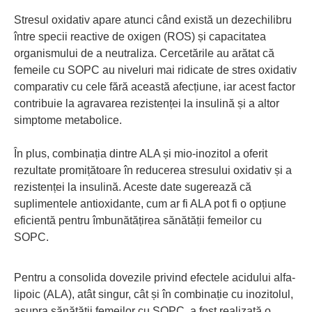
Stresul oxidativ apare atunci când există un dezechilibru
între specii reactive de oxigen (ROS) și capacitatea
organismului de a neutraliza. Cercetările au arătat că
femeile cu SOPC au niveluri mai ridicate de stres oxidativ
comparativ cu cele fără această afecțiune, iar acest factor
contribuie la agravarea rezistenței la insulină și a altor
simptome metabolice.
În plus, combinația dintre ALA și mio-inozitol a oferit
rezultate promițătoare în reducerea stresului oxidativ și a
rezistenței la insulină. Aceste date sugerează că
suplimentele antioxidante, cum ar fi ALA pot fi o opțiune
eficientă pentru îmbunătățirea sănătății femeilor cu
SOPC.
Pentru a consolida dovezile privind efectele acidului alfa-
lipoic (ALA), atât singur, cât și în combinație cu inozitolul,
asupra sănătății femeilor cu SOPC, a fost realizată o