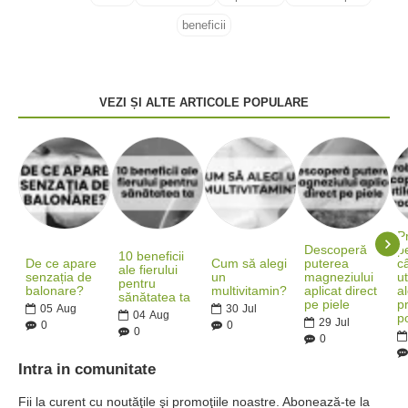
beneficii
VEZI ȘI ALTE ARTICOLE POPULARE
P
Descoperă
pe
10 beneficii
De ce apare
Cum să alegi
puterea
c
ale fierului
senzația de
un
magneziului
ut
pentru
balonare?
multivitamin?
aplicat direct
al
sănătatea ta
pe piele
p
05
Aug
30
Jul
04
Aug
po
29
Jul
0
0
0
0
Intra in comunitate
Fii la curent cu noutăţile şi promoţiile noastre. Abonează-te la