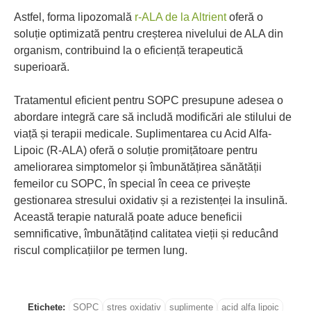
Astfel, forma lipozomală
r-ALA de la Altrient
oferă o
soluție optimizată pentru creșterea nivelului de ALA din
organism, contribuind la o eficiență terapeutică
superioară.
Tratamentul eficient pentru SOPC presupune adesea o
abordare integră care să includă modificări ale stilului de
viață și terapii medicale. Suplimentarea cu Acid Alfa-
Lipoic (R-ALA) oferă o soluție promițătoare pentru
ameliorarea simptomelor și îmbunătățirea sănătății
femeilor cu SOPC, în special în ceea ce privește
gestionarea stresului oxidativ și a rezistenței la insulină.
Această terapie naturală poate aduce beneficii
semnificative, îmbunătățind calitatea vieții și reducând
riscul complicațiilor pe termen lung.
Etichete:
SOPC
stres oxidativ
suplimente
acid alfa lipoic