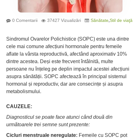
0 Comentarii
37427 Vizualizări
Sănătate
,
Stil de viaţă
Sindromul Ovarelor Polichistice (SOPC) este una dintre
cele mai comune afecțiuni hormonale pentru femeile
aflate la vârsta reproductivă, afectând aproximativ 10%
dintre acestea. Deși este frecvent întâlnită, multe
persoane nu înțeleg pe deplin impactul acestei afecțiuni
asupra sănătății. SOPC afectează în principal sistemul
hormonal și reproductiv, dar are consecințe și asupra
metabolismului.
CAUZELE:
Diagnosticul se poate face atunci când două din
următoarele trei semne sunt prezente:
Cicluri menstruale neregulate:
Femeile cu SOPC pot