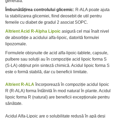
generală.
Îmbunătățirea controlului glicemic:
R-ALA poate ajuta
la stabilizarea glicemiei, fiind deosebit de util pentru
femeile cu diabet de gradul 2 asociat SOPC.
Altrient Acid R-Alpha Lipoic
asigură cel mai înalt nivel
de absorbție a acidului alfa-lipoic, datorită formulei
lipozomale.
Formulele obișnuite de acid alfa-lipoic-tablete, capsule,
pulbere sau soluții au în compoziție acid lipoic forma S
(S-LA) obținut prin sinteză chimică. Acidul lipoic forma S
este o formă stabilă, dar cu beneficii limitate.
Altrient R-ALA
încorporează în compoziție acidul lipoic
R (R-ALA) forma întâlnită în mod natural în plante. Acidul
lipoic forma R (natural) are beneficii excepționale pentru
sănătate.
Acidul Alfa-Lipoic are o solubilitate redusă în apă deși