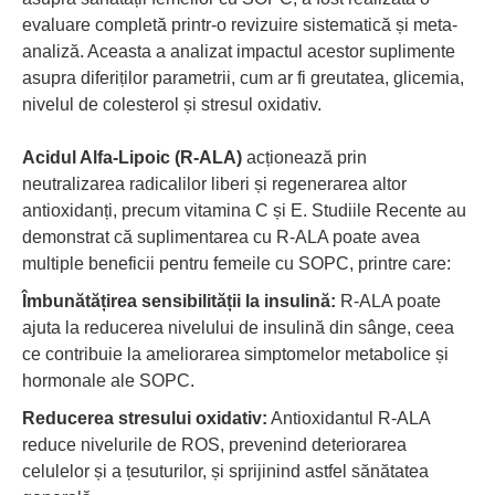
evaluare completă printr-o revizuire sistematică și meta-
analiză. Aceasta a analizat impactul acestor suplimente
asupra diferiților parametrii, cum ar fi greutatea, glicemia,
nivelul de colesterol și stresul oxidativ.
Acidul Alfa-Lipoic (R-ALA)
acționează prin
neutralizarea radicalilor liberi și regenerarea altor
antioxidanți, precum vitamina C și E. Studiile Recente au
demonstrat că suplimentarea cu R-ALA poate avea
multiple beneficii pentru femeile cu SOPC, printre care:
Îmbunătățirea sensibilității la insulină:
R-ALA poate
ajuta la reducerea nivelului de insulină din sânge, ceea
ce contribuie la ameliorarea simptomelor metabolice și
hormonale ale SOPC.
Reducerea stresului oxidativ:
Antioxidantul R-ALA
reduce nivelurile de ROS, prevenind deteriorarea
celulelor și a țesuturilor, și sprijinind astfel sănătatea