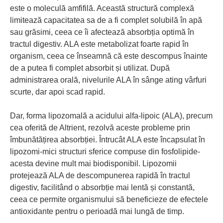
este o moleculă amfifilă. Această structură complexă
limitează capacitatea sa de a fi complet solubilă în apă
sau grăsimi, ceea ce îi afectează absorbția optimă în
tractul digestiv. ALA este metabolizat foarte rapid în
organism, ceea ce înseamnă că este descompus înainte
de a putea fi complet absorbit și utilizat. După
administrarea orală, nivelurile ALA în sânge ating vârfuri
scurte, dar apoi scad rapid.
Dar, forma lipozomală a acidului alfa-lipoic (ALA), precum
cea oferită de Altrient, rezolvă aceste probleme prin
îmbunătățirea absorbției. Întrucât ALA este încapsulat în
lipozomi-mici structuri sferice compuse din fosfolipide-
acesta devine mult mai biodisponibil. Lipozomii
protejează ALA de descompunerea rapidă în tractul
digestiv, facilitând o absorbție mai lentă și constantă,
ceea ce permite organismului să beneficieze de efectele
antioxidante pentru o perioadă mai lungă de timp.