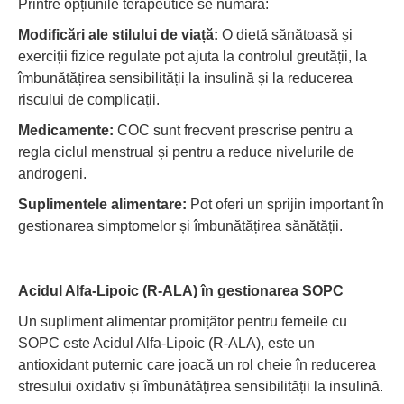
Printre opțiunile terapeutice se numără:
Modificări ale stilului de viață:
O dietă sănătoasă și
exerciții fizice regulate pot ajuta la controlul greutății, la
îmbunătățirea sensibilității la insulină și la reducerea
riscului de complicații.
Medicamente:
COC sunt frecvent prescrise pentru a
regla ciclul menstrual și pentru a reduce nivelurile de
androgeni.
Suplimentele alimentare:
Pot oferi un sprijin important în
gestionarea simptomelor și îmbunătățirea sănătății.
Acidul Alfa-Lipoic (R-ALA) în gestionarea SOPC
Un supliment alimentar promițător pentru femeile cu
SOPC este Acidul Alfa-Lipoic (R-ALA), este un
antioxidant puternic care joacă un rol cheie în reducerea
stresului oxidativ și îmbunătățirea sensibilității la insulină.