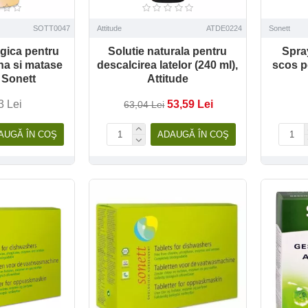
SOTT0047
Attitude
ATDE0224
Sonett
ogica pentru
Solutie naturala pentru
Spra
na si matase
descalcirea latelor (240 ml),
scos p
, Sonett
Attitude
3 Lei
53,59 Lei
63,04 Lei
AUGĂ ÎN COŞ
ADAUGĂ ÎN COŞ