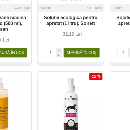
SOAN0038
Sonett
SOTT0041
Sonett
t vase masina
Solutie ecologica pentru
Soluti
o (500 ml),
apretat (1 litru), Sonett
apret
san
32,19 Lei
7 Lei
AUGĂ ÎN COŞ
ADAUGĂ ÎN COŞ
-15 %