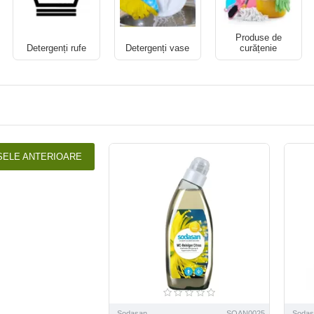
Produse de
Detergenți rufe
Detergenți vase
curățenie
SELE ANTERIOARE
Sodasan
SOAN0025
Sodas