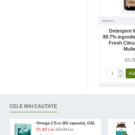
Mulieres
Detergent l
99.7% ingredi
Fresh Citru
Muli
65,0
AD
CELE MAI CAUTATE
Omega-3 Eco (60 capsule), GAL
91,80 Lei
102,00 Lei