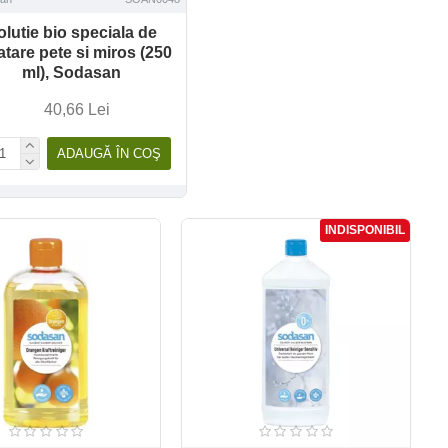
olutie bio speciala de
atare pete si miros (250
ml), Sodasan
40,66 Lei
ADAUGĂ ÎN COŞ
INDISPONIBIL