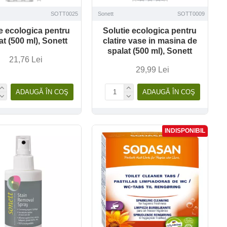
SOTT0025
Sonett
SOTT0009
e ecologica pentru
Solutie ecologica pentru
at (500 ml), Sonett
clatire vase in masina de
spalat (500 ml), Sonett
21,76 Lei
29,99 Lei
ADAUGĂ ÎN COŞ
ADAUGĂ ÎN COŞ
INDISPONIBIL