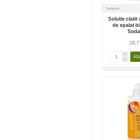
Sodasan
Solutie clati
de spalat bi
Soda
29,7
AD