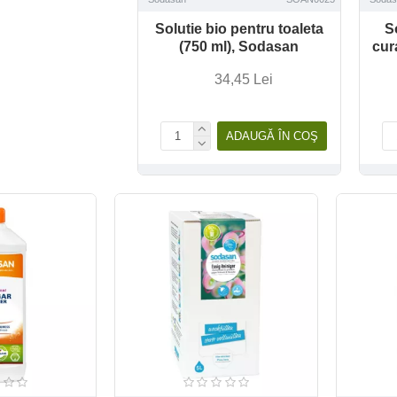
Solutie bio pentru toaleta
S
(750 ml), Sodasan
cur
34,45 Lei
ADAUGĂ ÎN COŞ