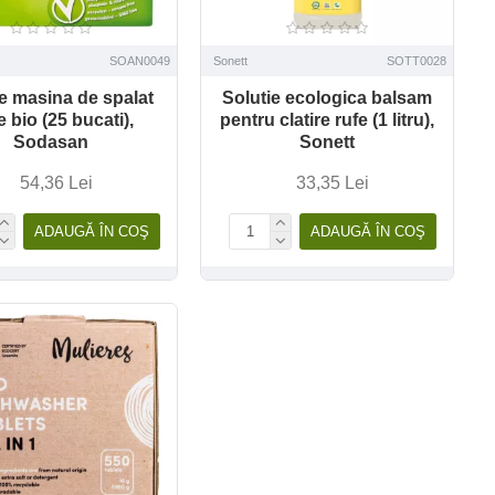
SOAN0049
Sonett
SOTT0028
e masina de spalat
Solutie ecologica balsam
 bio (25 bucati),
pentru clatire rufe (1 litru),
Sodasan
Sonett
54,36 Lei
33,35 Lei
ADAUGĂ ÎN COŞ
ADAUGĂ ÎN COŞ