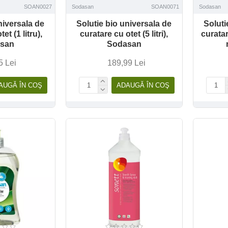
SOAN0027
Sodasan
SOAN0071
Sodasan
niversala de
Solutie bio universala de
Soluti
et (1 litru),
curatare cu otet (5 litri),
curata
san
Sodasan
5 Lei
189,99 Lei
AUGĂ ÎN COŞ
ADAUGĂ ÎN COŞ