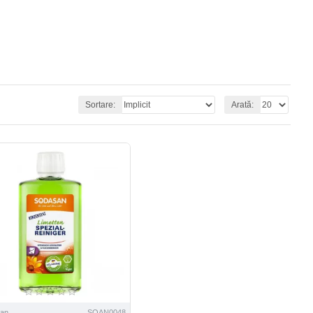
Sortare:
Arată:
an
SOAN0048