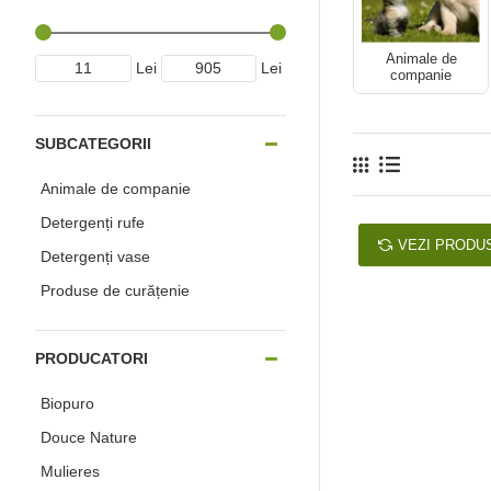
Animale de
Lei
Lei
companie
SUBCATEGORII
Animale de companie
Detergenți rufe
VEZI PRODU
Detergenți vase
Produse de curățenie
PRODUCATORI
Biopuro
Douce Nature
Mulieres