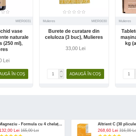
MIER0031
Mulieres
MIER0030
Mulieres
ichid vase
Burete de curatare din
Tablet
ente naturale
celuloza (3 buc), Mulieres
mașina
s (250 ml),
kg (
33,00 Lei
eres
0 Lei
AUGĂ ÎN COŞ
ADAUGĂ ÎN COŞ
Magneziu - Formula cu 4 chelați (120 capsule), Neutrient
132,00 Lei
268,60 Lei
165,00 Lei
316,00 Le