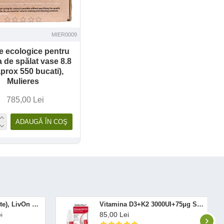
MIER0009
e ecologice pentru
 de spălat vase 8.8
aprox 550 bucati),
Mulieres
785,00 Lei
ADAUGĂ ÎN COŞ
Altrient C (30 pliculete), LivOn Labs
Vitamina D3+K2 3000UI+75μg Spray Oral (12 ml), BetterYou
85,00 Lei
i