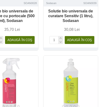
SOAN0028
Sodasan
SOAN0039
e bio universala de
Solutie bio universala de
re cu portocale (500
curatare Sensitiv (1 litru),
ml), Sodasan
Sodasan
35,70 Lei
30,08 Lei
ADAUGĂ ÎN COŞ
ADAUGĂ ÎN COŞ