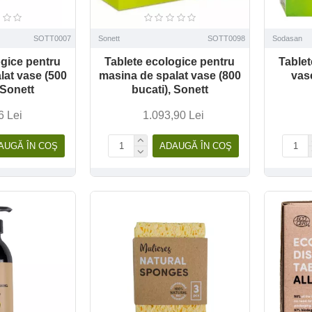
SOTT0007
Sonett
SOTT0098
Sodasan
ogice pentru
Tablete ecologice pentru
Tablet
lat vase (500
masina de spalat vase (800
vase
 Sonett
bucati), Sonett
6 Lei
1.093,90 Lei
AUGĂ ÎN COŞ
ADAUGĂ ÎN COŞ