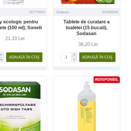
SOTT0015
Sodasan
SOAN0046
y ecologic pentru
Tablete de curatare a
ete (100 ml), Sonett
toaletei (15 bucati),
Sodasan
21,33 Lei
36,20 Lei
ADAUGĂ ÎN COŞ
ADAUGĂ ÎN COŞ
INDISPONIBIL