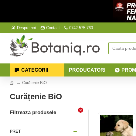
Despre noi
Contact
0742.575.760
CATEGORII
PRODUCATORI
PROM
Curățenie BiO
Curățenie BiO
Filtreaza produsele
PRET