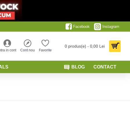
Facebook
Instagram
0 produs(e) - 0,00 Lei
ntra in cont
Cont nou
Favorite
ALS
BLOG
CONTACT