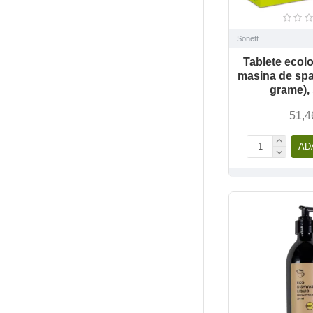
Sonett
Tablete ecol
masina de spa
grame),
51,4
AD