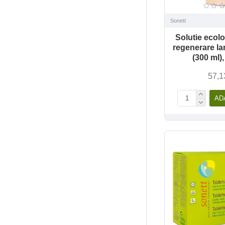
Sonett
Solutie ecol
regenerare la
(300 ml)
57,1
AD